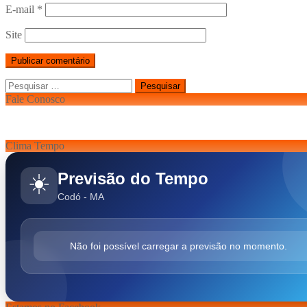
E-mail
*
Site
Pesquisar
por:
Fale Conosco
Clima Tempo
Previsão do Tempo
☀️
Codó - MA
Não foi possível carregar a previsão no momento.