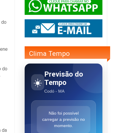
 do
lene
Clima Tempo
o do
Previsão do
-
☀️
Tempo
Codó - MA
Não foi possível
carregar a previsão no
momento.
m da