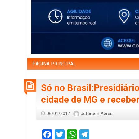
PÁGINA PRINCIPAL
Só no Brasil:Presidiár
cidade de MG e receber
06/01/2017
Jeferson Abreu
Facebook
Twitter
WhatsApp
Telegram