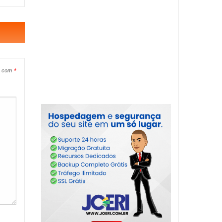
s com
*