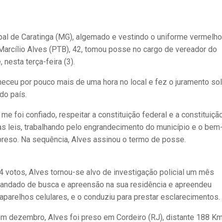
al de Caratinga (MG), algemado e vestindo o uniforme vermelho
Marcílio Alves (PTB), 42, tomou posse no cargo de vereador do
nesta terça-feira (3).
neceu por pouco mais de uma hora no local e fez o juramento so
do país.
 foi confiado, respeitar a constituição federal e a constituiçã
 as leis, trabalhando pelo engrandecimento do município e o bem
 preso. Na sequência, Alves assinou o termo de posse.
votos, Alves tornou-se alvo de investigação policial um mês
 mandado de busca e apreensão na sua residência e apreendeu
parelhos celulares, e o conduziu para prestar esclarecimentos.
em dezembro, Alves foi preso em Cordeiro (RJ), distante 188 K