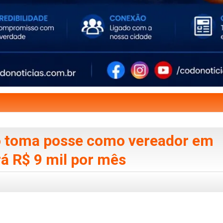
io toma posse como vereador em
á R$ 9 mil por mês