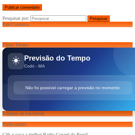
Pesquisar por:
Fale Conosco
Clima Tempo
Previsão do Tempo
☀️
Codó - MA
Não foi possível carregar a previsão no momento.
Estamos no Facebook
Publicidades
Clik e ouça a melhor Radio Gospel do Brasil