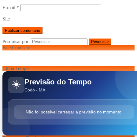
E-mail
*
Site
Pesquisar por:
Fale Conosco
Clima Tempo
Previsão do Tempo
☀️
Codó - MA
Não foi possível carregar a previsão no momento.