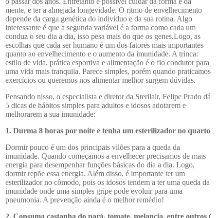
o passar dos anos. Entretanto é possível cuidar da forma e da
mente, e ter a almejada longevidade. O ritmo de envelhecimento
depende da carga genética do indivíduo e da sua rotina. Algo
interessante é que a segunda variável é a forma como cada um
conduz o seu dia a dia, isso pesa mais do que os genes.Logo, as
escolhas que cada ser humano é um dos fatores mais importantes
quanto ao envelhecimento e o aumento da imunidade. A trinca:
estilo de vida, prática esportiva e alimentação é o fio condutor para
uma vida mais tranquila. Parece simples, porém quando praticamos
exercícios ou queremos nos alimentar melhor surgem dúvidas.
Pensando nisso, o especialista e diretor da Sterilair, Felipe Prado dá
5 dicas de hábitos simples para adultos e idosos adotarem e
melhorarem a sua imunidade:
1.
Durma 8 horas por noite e tenha um esterilizador no quarto
Dormir pouco é um dos principais vilões para a queda da
imunidade. Quando começamos a envelhecer precisamos de mais
energia para desempenhar funções básicas do dia a dia. Logo,
dormir repõe essa energia. Além disso, é importante ter um
esterilizador no cômodo, pois os idosos tendem a ter uma queda da
imunidade onde uma simples gripe pode evoluir para uma
pneumonia. A prevenção ainda é o melhor remédio!
2. Consuma castanha do pará, tomate, melancia, entre outros (