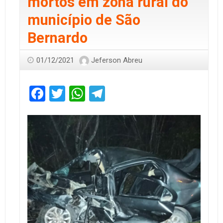
mortos em zona rural do
município de São
Bernardo
01/12/2021
Jeferson Abreu
Facebook
Twitter
WhatsApp
Telegram