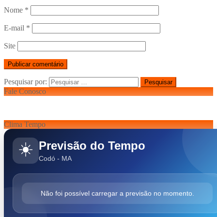
Nome
*
E-mail
*
Site
Pesquisar por:
Fale Conosco
Clima Tempo
Previsão do Tempo
☀️
Codó - MA
Não foi possível carregar a previsão no momento.