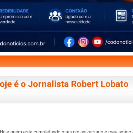
oje é o Jornalista Robert Lobato
Hoje quem esta completando mais um aniversario é meu amigo 