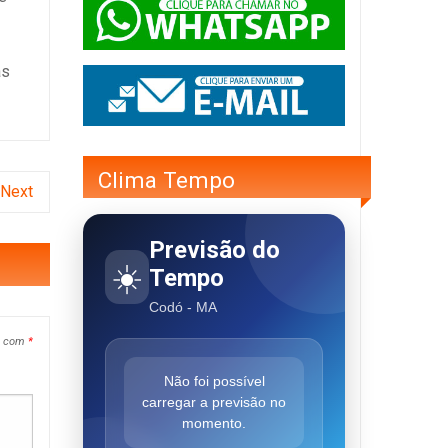
as
Clima Tempo
Next
Previsão do
☀️
Tempo
Codó - MA
s com
*
Não foi possível
carregar a previsão no
momento.