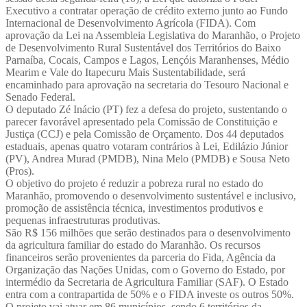
Executivo a contratar operação de crédito externo junto ao Fundo
Internacional de Desenvolvimento Agrícola (FIDA). Com
aprovação da Lei na Assembleia Legislativa do Maranhão, o Projeto
de Desenvolvimento Rural Sustentável dos Territórios do Baixo
Parnaíba, Cocais, Campos e Lagos, Lençóis Maranhenses, Médio
Mearim e Vale do Itapecuru Mais Sustentabilidade, será
encaminhado para aprovação na secretaria do Tesouro Nacional e
Senado Federal.
O deputado Zé Inácio (PT) fez a defesa do projeto, sustentando o
parecer favorável apresentado pela Comissão de Constituição e
Justiça (CCJ) e pela Comissão de Orçamento. Dos 44 deputados
estaduais, apenas quatro votaram contrários à Lei, Edilázio Júnior
(PV), Andrea Murad (PMDB), Nina Melo (PMDB) e Sousa Neto
(Pros).
O objetivo do projeto é reduzir a pobreza rural no estado do
Maranhão, promovendo o desenvolvimento sustentável e inclusivo,
promoção de assistência técnica, investimentos produtivos e
pequenas infraestruturas produtivas.
São R$ 156 milhões que serão destinados para o desenvolvimento
da agricultura familiar do estado do Maranhão. Os recursos
financeiros serão provenientes da parceria do Fida, Agência da
Organização das Nações Unidas, com o Governo do Estado, por
intermédio da Secretaria de Agricultura Familiar (SAF). O Estado
entra com a contrapartida de 50% e o FIDA investe os outros 50%.
O projeto vai atuar em 86 municípios, sendo 6 territórios da