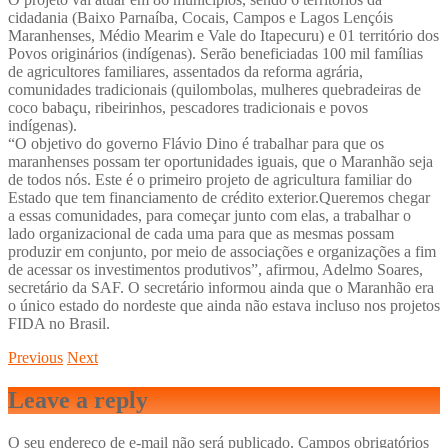
cidadania (Baixo Parnaíba, Cocais, Campos e Lagos Lençóis
Maranhenses, Médio Mearim e Vale do Itapecuru) e 01 território dos
Povos originários (indígenas). Serão beneficiadas 100 mil famílias
de agricultores familiares, assentados da reforma agrária,
comunidades tradicionais (quilombolas, mulheres quebradeiras de
coco babaçu, ribeirinhos, pescadores tradicionais e povos
indígenas).
“O objetivo do governo Flávio Dino é trabalhar para que os
maranhenses possam ter oportunidades iguais, que o Maranhão seja
de todos nós. Este é o primeiro projeto de agricultura familiar do
Estado que tem financiamento de crédito exterior.Queremos chegar
a essas comunidades, para começar junto com elas, a trabalhar o
lado organizacional de cada uma para que as mesmas possam
produzir em conjunto, por meio de associações e organizações a fim
de acessar os investimentos produtivos”, afirmou, Adelmo Soares,
secretário da SAF. O secretário informou ainda que o Maranhão era
o único estado do nordeste que ainda não estava incluso nos projetos
FIDA no Brasil.
Previous
Next
Leave a reply
O seu endereço de e-mail não será publicado.
Campos obrigatórios