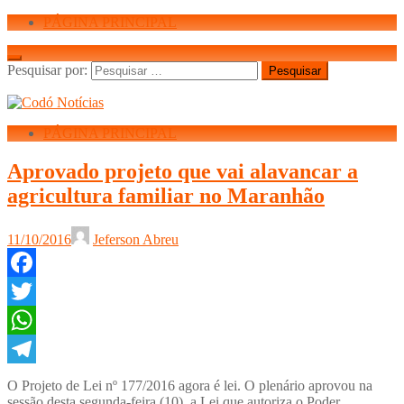
PÁGINA PRINCIPAL
Pesquisar por:
PÁGINA PRINCIPAL
Aprovado projeto que vai alavancar a
agricultura familiar no Maranhão
11/10/2016
Jeferson Abreu
Facebook
Twitter
WhatsApp
Telegram
O Projeto de Lei nº 177/2016 agora é lei. O plenário aprovou na
sessão desta segunda-feira (10), a Lei que autoriza o Poder