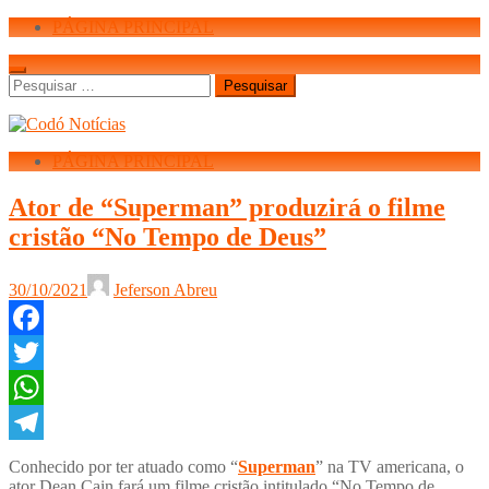
PÁGINA PRINCIPAL
Pesquisar
por:
PÁGINA PRINCIPAL
Ator de “Superman” produzirá o filme
cristão “No Tempo de Deus”
30/10/2021
Jeferson Abreu
Facebook
Twitter
WhatsApp
Telegram
Conhecido por ter atuado como “
Superman
” na TV americana, o
ator Dean Cain fará um filme cristão intitulado “No Tempo de