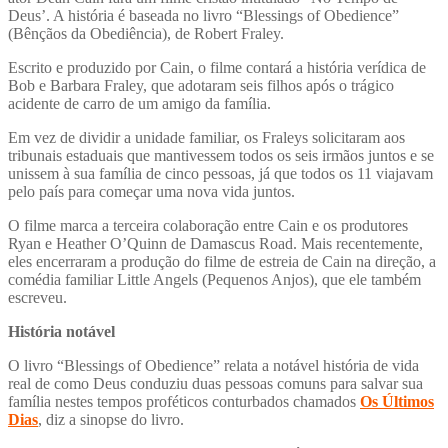
Deus’. A história é baseada no livro “Blessings of Obedience”
(Bênçãos da Obediência), de Robert Fraley.
Escrito e produzido por Cain, o filme contará a história verídica de
Bob e Barbara Fraley, que adotaram seis filhos após o trágico
acidente de carro de um amigo da família.
Em vez de dividir a unidade familiar, os Fraleys solicitaram aos
tribunais estaduais que mantivessem todos os seis irmãos juntos e se
unissem à sua família de cinco pessoas, já que todos os 11 viajavam
pelo país para começar uma nova vida juntos.
O filme marca a terceira colaboração entre Cain e os produtores
Ryan e Heather O’Quinn de Damascus Road. Mais recentemente,
eles encerraram a produção do filme de estreia de Cain na direção, a
comédia familiar Little Angels (Pequenos Anjos), que ele também
escreveu.
História notável
O livro “Blessings of Obedience” relata a notável história de vida
real de como Deus conduziu duas pessoas comuns para salvar sua
família nestes tempos proféticos conturbados chamados
Os Últimos
Dias
, diz a sinopse do livro.