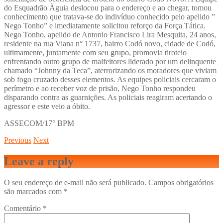
do Esquadrão Àguia deslocou para o endereço e ao chegar, tomou
conhecimento que tratava-se do indivíduo conhecido pelo apelido ”
Nego Tonho” e imediatamente solicitou reforço da Força Tática.
Nego Tonho, apelido de Antonio Francisco Lira Mesquita, 24 anos,
residente na rua Viana n° 1737, bairro Codó novo, cidade de Codó,
ultimamente, juntamente com seu grupo, promovia tiroteio
enfrentando outro grupo de malfeitores liderado por um delinquente
chamado “Johnny da Teca”, aterrorizando os moradores que viviam
sob fogo cruzado desses elementos. As equipes policiais cercaram o
perímetro e ao receber voz de prisão, Nego Tonho respondeu
disparando contra as guarnições. As policiais reagiram acertando o
agressor e este veio a óbito.
ASSECOM/17° BPM
Previous
Next
Leave a reply
O seu endereço de e-mail não será publicado.
Campos obrigatórios
são marcados com
*
Comentário
*