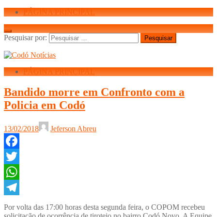
PÁGINA PRINCIPAL
Pesquisar por:
PÁGINA PRINCIPAL
Bandido morre em Confronto com a
Policia em Codó
13/02/2018
Jeferson Abreu
Facebook
Twitter
WhatsApp
Telegram
Por volta das 17:00 horas desta segunda feira, o COPOM recebeu
solicitação de ocorrência de tiroteio no bairro Codó Novo. A Equipe