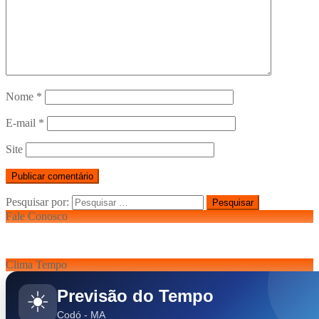
Nome
*
E-mail
*
Site
Pesquisar por:
Fale Conosco
Clima Tempo
Previsão do Tempo
☀️
Codó - MA