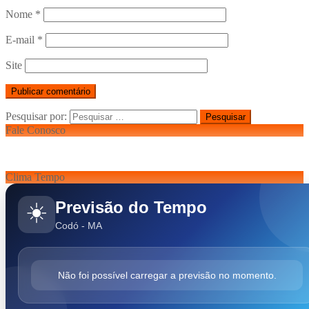
Nome
*
E-mail
*
Site
Pesquisar por:
Fale Conosco
Clima Tempo
Previsão do Tempo
☀️
Codó - MA
Não foi possível carregar a previsão no momento.