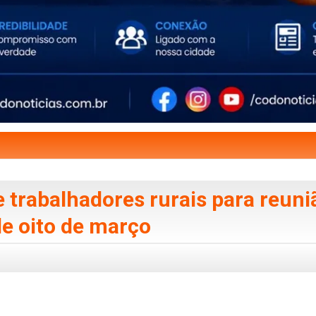
trabalhadores rurais para reuni
e oito de março