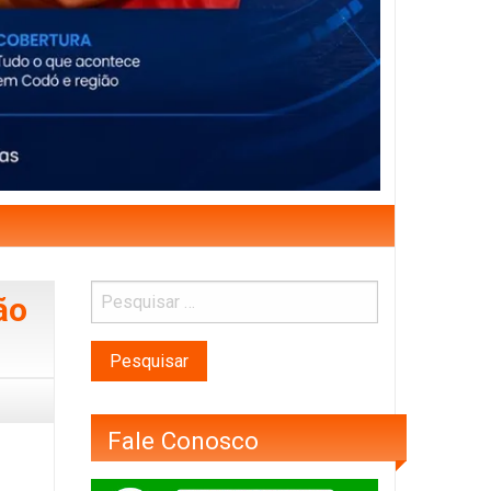
ão
Fale Conosco