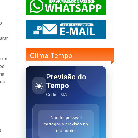
o
arar
Clima Tempo
ores
aos
ma
Previsão do
tou
☀️
Tempo
Codó - MA
Não foi possível
carregar a previsão no
a
momento.