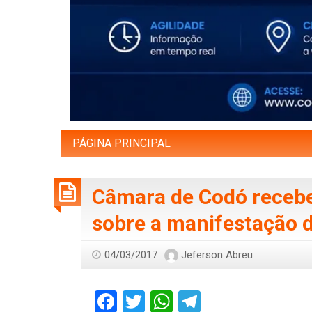
PÁGINA PRINCIPAL
Câmara de Codó recebe 
sobre a manifestação d
04/03/2017
Jeferson Abreu
Facebook
Twitter
WhatsApp
Telegram