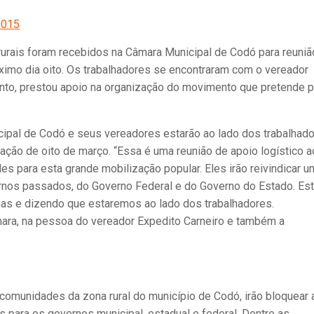
rais foram recebidos na Câmara Municipal de Codó para reuniã
óximo dia oito. Os trabalhadores se encontraram com o vereador
nto, prestou apoio na organização do movimento que pretende p
cipal de Codó e seus vereadores estarão ao lado dos trabalhad
ação de oito de março. “Essa é uma reunião de apoio logístico 
s para esta grande mobilização popular. Eles irão reivindicar u
ernos passados, do Governo Federal e do Governo do Estado. Es
s e dizendo que estaremos ao lado dos trabalhadores.
ra, na pessoa do vereador Expedito Carneiro e também a
comunidades da zona rural do município de Codó, irão bloquear 
 para os governos municipal, estadual e federal. Dentre as