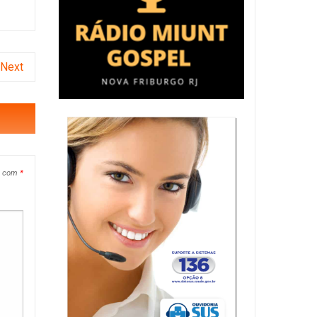
Next
s com
*