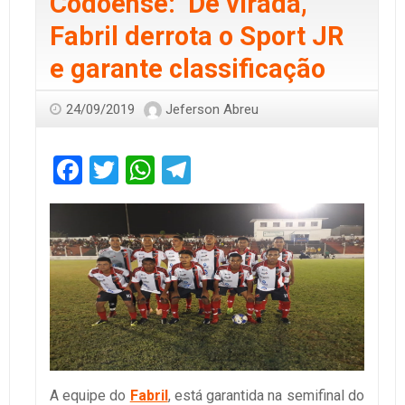
Codoense: De virada,
Fabril derrota o Sport JR
e garante classificação
24/09/2019
Jeferson Abreu
Facebook
Twitter
WhatsApp
Telegram
A equipe do
Fabril
, está garantida na semifinal do