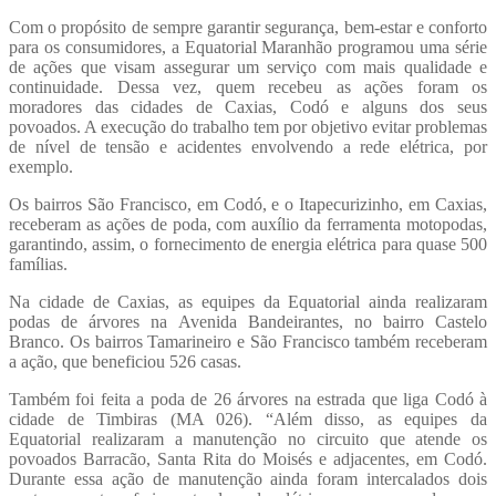
Telegram
Com o propósito de sempre garantir segurança, bem-estar e conforto
para os consumidores, a Equatorial Maranhão programou uma série
de ações que visam assegurar um serviço com mais qualidade e
continuidade. Dessa vez, quem recebeu as ações foram os
moradores das cidades de Caxias, Codó e alguns dos seus
povoados. A execução do trabalho tem por objetivo evitar problemas
de nível de tensão e acidentes envolvendo a rede elétrica, por
exemplo.
Os bairros São Francisco, em Codó, e o Itapecurizinho, em Caxias,
receberam as ações de poda, com auxílio da ferramenta motopodas,
garantindo, assim, o fornecimento de energia elétrica para quase 500
famílias.
Na cidade de Caxias, as equipes da Equatorial ainda realizaram
podas de árvores na Avenida Bandeirantes, no bairro Castelo
Branco. Os bairros Tamarineiro e São Francisco também receberam
a ação, que beneficiou 526 casas.
Também foi feita a poda de 26 árvores na estrada que liga Codó à
cidade de Timbiras (MA 026). “Além disso, as equipes da
Equatorial realizaram a manutenção no circuito que atende os
povoados Barracão, Santa Rita do Moisés e adjacentes, em Codó.
Durante essa ação de manutenção ainda foram intercalados dois