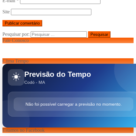
E-mail
*
Site
Pesquisar por:
Fale Conosco
Clima Tempo
Previsão do Tempo
☀️
Codó - MA
Não foi possível carregar a previsão no momento.
Estamos no Facebook