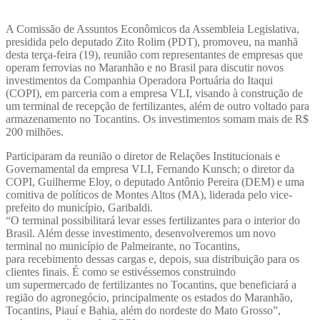
A Comissão de Assuntos Econômicos da Assembleia Legislativa,
presidida pelo deputado Zito Rolim (PDT), promoveu, na manhã
desta terça-feira (19), reunião com representantes de empresas que
operam ferrovias no Maranhão e no Brasil para discutir novos
investimentos da Companhia Operadora Portuária do Itaqui
(COPI), em parceria com a empresa VLI, visando à construção de
um terminal de recepção de fertilizantes, além de outro voltado para
armazenamento no Tocantins. Os investimentos somam mais de R$
200 milhões.
Participaram da reunião o diretor de Relações Institucionais e
Governamental da empresa VLI, Fernando Kunsch; o diretor da
COPI, Guilherme Eloy, o deputado Antônio Pereira (DEM) e uma
comitiva de políticos de Montes Altos (MA), liderada pelo vice-
prefeito do município, Garibaldi.
“O terminal possibilitará levar esses fertilizantes para o interior do
Brasil. Além desse investimento, desenvolveremos um novo
terminal no município de Palmeirante, no Tocantins,
para recebimento dessas cargas e, depois, sua distribuição para os
clientes finais. É como se estivéssemos construindo
um supermercado de fertilizantes no Tocantins, que beneficiará a
região do agronegócio, principalmente os estados do Maranhão,
Tocantins, Piauí e Bahia, além do nordeste do Mato Grosso”,