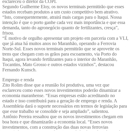
esclareceu o diretor da COPI.
Segundo Guilherme Eloy, os novos terminais permitirão que esses
estados recebam produtos a um custo competitivo bem atrativo.
“Isto, consequentemente, atrairá mais cargas para o Itaqui. Nossa
intenção é que o porto ganhe cada vez mais importância e que essa
demanda, tanto do agronegócio quanto de fertilizantes, cresça”,
frisou.
“É motivo de orgulho apresentar um projeto em parceria com a VLI,
que já atua há muitos anos no Maranhão, operando a Ferrovia
Norte-Sul. Esses novos terminais permitirão que se aproveite os
trens que chegam com os grãos para escoamento, via Porto do
Itaqui, agora levando fertilizantes para o interior do Maranhão,
Tocantins, Mato Grosso e outros estados vizinhos”, destacou
Fernando Kunsch.
Emprego e renda
Zito Rolim disse que a reunião foi produtiva, uma vez que
esclareceu como esses novos investimentos poderão dinamizar a
economia maranhense. “Essas empresas estão acreditando no
estado e isso contribuirá para a geração de emprego e renda. A
Assembleia dará o suporte necessários em termos de legislação para
que esse trabalho se consolide e seja ampliado”, salientou.
Antônio Pereira ressaltou que os novos investimentos chegam em
boa hora e que dinamizarão a economia local. “Esses novos
investimentos, com a construção das duas novas ferrovias