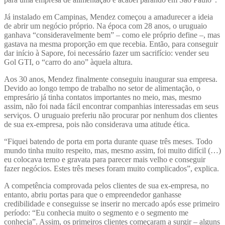
Já instalado em Campinas, Mendez começou a amadurecer a ideia
de abrir um negócio próprio. Na época com 28 anos, o uruguaio
ganhava “consideravelmente bem” – como ele próprio define –, mas
gastava na mesma proporção em que recebia. Então, para conseguir
dar início à Sapore, foi necessário fazer um sacrifício: vender seu
Gol GTI, o “carro do ano” àquela altura.
Aos 30 anos, Mendez finalmente conseguiu inaugurar sua empresa.
Devido ao longo tempo de trabalho no setor de alimentação, o
empresário já tinha contatos importantes no meio, mas, mesmo
assim, não foi nada fácil encontrar companhias interessadas em seus
serviços. O uruguaio preferiu não procurar por nenhum dos clientes
de sua ex-empresa, pois não considerava uma atitude ética.
“Fiquei batendo de porta em porta durante quase três meses. Todo
mundo tinha muito respeito, mas, mesmo assim, foi muito difícil (…)
eu colocava terno e gravata para parecer mais velho e conseguir
fazer negócios. Estes três meses foram muito complicados”, explica.
A competência comprovada pelos clientes de sua ex-empresa, no
entanto, abriu portas para que o empreendedor ganhasse
credibilidade e conseguisse se inserir no mercado após esse primeiro
período: “Eu conhecia muito o segmento e o segmento me
conhecia”. Assim, os primeiros clientes começaram a surgir – alguns