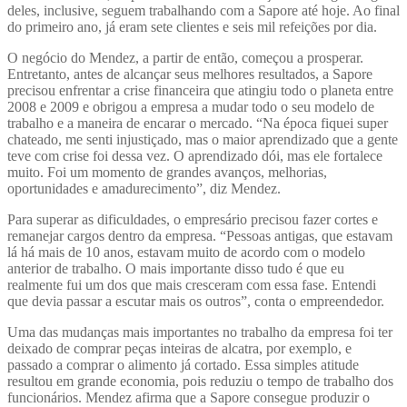
deles, inclusive, seguem trabalhando com a Sapore até hoje. Ao final
do primeiro ano, já eram sete clientes e seis mil refeições por dia.
O negócio do Mendez, a partir de então, começou a prosperar.
Entretanto, antes de alcançar seus melhores resultados, a Sapore
precisou enfrentar a crise financeira que atingiu todo o planeta entre
2008 e 2009 e obrigou a empresa a mudar todo o seu modelo de
trabalho e a maneira de encarar o mercado. “Na época fiquei super
chateado, me senti injustiçado, mas o maior aprendizado que a gente
teve com crise foi dessa vez. O aprendizado dói, mas ele fortalece
muito. Foi um momento de grandes avanços, melhorias,
oportunidades e amadurecimento”, diz Mendez.
Para superar as dificuldades, o empresário precisou fazer cortes e
remanejar cargos dentro da empresa. “Pessoas antigas, que estavam
lá há mais de 10 anos, estavam muito de acordo com o modelo
anterior de trabalho. O mais importante disso tudo é que eu
realmente fui um dos que mais cresceram com essa fase. Entendi
que devia passar a escutar mais os outros”, conta o empreendedor.
Uma das mudanças mais importantes no trabalho da empresa foi ter
deixado de comprar peças inteiras de alcatra, por exemplo, e
passado a comprar o alimento já cortado. Essa simples atitude
resultou em grande economia, pois reduziu o tempo de trabalho dos
funcionários. Mendez afirma que a Sapore consegue produzir o