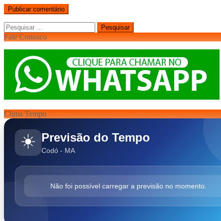
Pesquisar
por:
Fale Conosco
Clima Tempo
Previsão do Tempo
☀️
Codó - MA
Não foi possível carregar a previsão no momento.