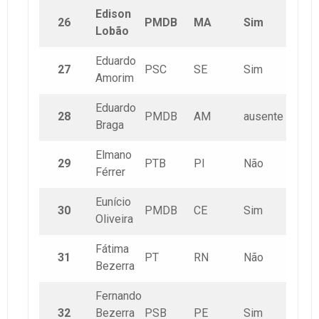
Edison
26
PMDB
MA
Sim
Lobão
Eduardo
27
PSC
SE
Sim
Amorim
Eduardo
28
PMDB
AM
ausente
Braga
Elmano
29
PTB
PI
Não
Férrer
Eunício
30
PMDB
CE
Sim
Oliveira
Fátima
31
PT
RN
Não
Bezerra
Fernando
32
Bezerra
PSB
PE
Sim