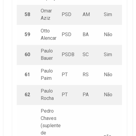
Omar
58
PSD
AM
Sim
Aziz
Otto
59
PSD
BA
Não
Alencar
Paulo
60
PSDB
SC
Sim
Bauer
Paulo
61
PT
RS
Não
Paim
Paulo
62
PT
PA
Não
Rocha
Pedro
Chaves
(suplente
de