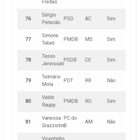
Freitas
Sérgio
76
PSD
AC
Sim
Petecão
Simone
77
PMDB
MS
Sim
Tebet
Tasso
78
PSDB
CE
Sim
Jereissati
Telmário
79
PDT
RR
Não
Mota
Valdir
80
PMDB
RO
Sim
Raupp
Vanessa
PC do
81
AM
Não
Grazziotin
B
Vicentinho