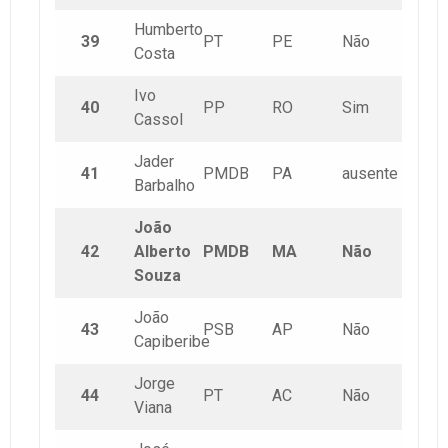
Humberto
39
PT
PE
Não
Costa
Ivo
40
PP
RO
Sim
Cassol
Jader
41
PMDB
PA
ausente
Barbalho
João
42
Alberto
PMDB
MA
Não
Souza
João
43
PSB
AP
Não
Capiberibe
Jorge
44
PT
AC
Não
Viana