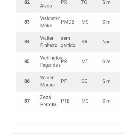
82
PR
TO
Sim
Alves
Waldemir
83
PMDB
MS
Sim
Moka
Walter
sem
84
BA
Não
Pinheiro
partido
Wellington
85
PR
MT
Sim
Fagundes
Wilder
86
PP
GO
Sim
Morais
Zezé
87
PTB
MG
Sim
Perrella