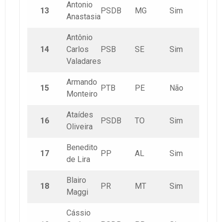
Antonio
13
PSDB
MG
Sim
Anastasia
Antônio
14
Carlos
PSB
SE
Sim
Valadares
Armando
15
PTB
PE
Não
Monteiro
Ataídes
16
PSDB
TO
Sim
Oliveira
Benedito
17
PP
AL
Sim
de Lira
Blairo
18
PR
MT
Sim
Maggi
Cássio