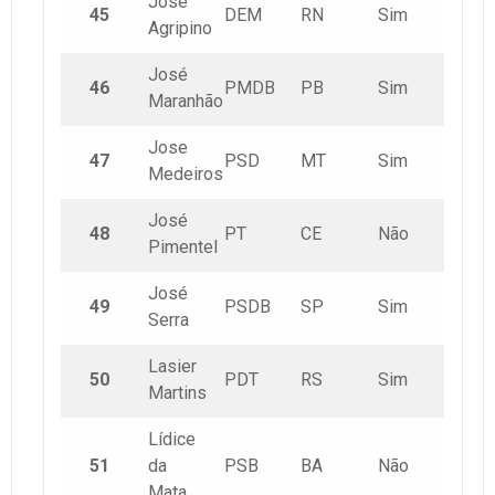
José
45
DEM
RN
Sim
Agripino
José
46
PMDB
PB
Sim
Maranhão
Jose
47
PSD
MT
Sim
Medeiros
José
48
PT
CE
Não
Pimentel
José
49
PSDB
SP
Sim
Serra
Lasier
50
PDT
RS
Sim
Martins
Lídice
51
da
PSB
BA
Não
Mata