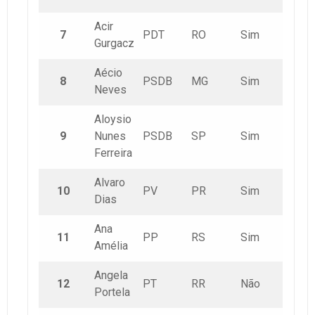
Acir
7
PDT
RO
Sim
Gurgacz
Aécio
8
PSDB
MG
Sim
Neves
Aloysio
9
Nunes
PSDB
SP
Sim
Ferreira
Alvaro
10
PV
PR
Sim
Dias
Ana
11
PP
RS
Sim
Amélia
Angela
12
PT
RR
Não
Portela