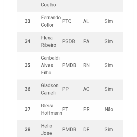
Coelho
Fernando
33
PTC
AL
Sim
Collor
Flexa
34
PSDB
PA
Sim
Ribeiro
Garibaldi
35
Alves
PMDB
RN
Sim
Filho
Gladson
36
PP
AC
Sim
Cameli
Gleisi
37
PT
PR
Não
Hoffmann
Helio
38
PMDB
DF
Sim
Jose