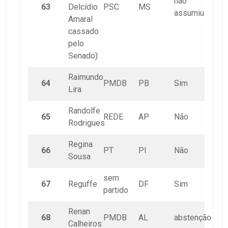
não
63
Delcídio
PSC
MS
assumiu
Amaral
cassado
pelo
Senado)
Raimundo
64
PMDB
PB
Sim
Lira
Randolfe
65
REDE
AP
Não
Rodrigues
Regina
66
PT
PI
Não
Sousa
sem
67
Reguffe
DF
Sim
partido
Renan
68
PMDB
AL
abstenção
Calheiros