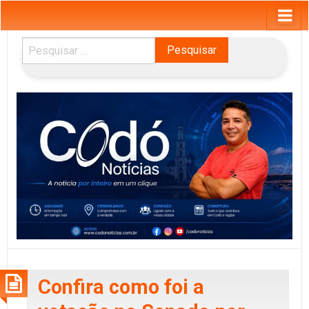
Pesquisar
por:
Confira como foi a