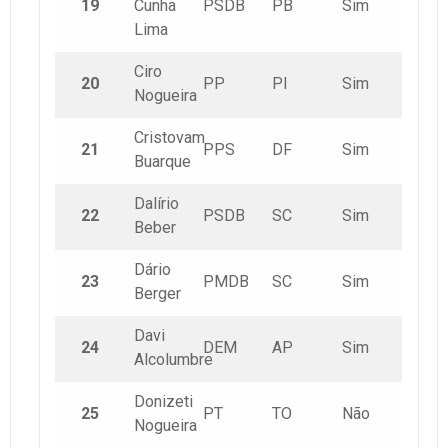
19
Cunha
PSDB
PB
Sim
Lima
Ciro
20
PP
PI
Sim
Nogueira
Cristovam
21
PPS
DF
Sim
Buarque
Dalírio
22
PSDB
SC
Sim
Beber
Dário
23
PMDB
SC
Sim
Berger
Davi
24
DEM
AP
Sim
Alcolumbre
Donizeti
25
PT
TO
Não
Nogueira