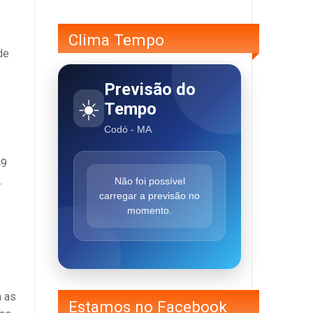
Clima Tempo
de
Previsão do
☀️
Tempo
Codó - MA
49
.
Não foi possível
carregar a previsão no
momento.
a as
Estamos no Facebook