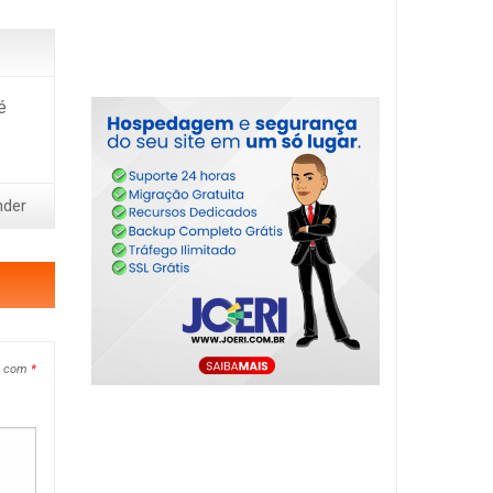
é
nder
s com
*