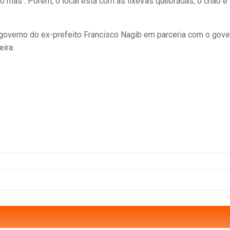
to mas . Porém, o local está com as lixeiras quebradas, o chão e
o governo do ex-prefeito Francisco Nagib em parceria com o gov
ira.