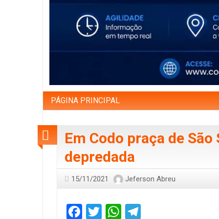
PÁGINA PRINCIPAL
Em Codo praça de São 
depredada
15/11/2021
Jeferson Abreu
Facebook
Twitter
WhatsApp
Telegram