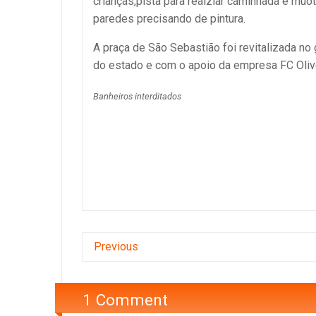
crianças,pista para realziar caminhada e muo
paredes precisando de pintura.
A praça de São Sebastião foi revitalizada n
do estado e com o apoio da empresa FC Olive
Banheiros interditados
Previous
1 Comment