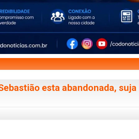
Sebastião esta abandonada, suja