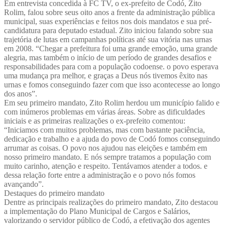
Em entrevista concedida à FC TV, o ex-prefeito de Codó, Zito
Rolim, falou sobre seus oito anos a frente da administração pública
municipal, suas experiências e feitos nos dois mandatos e sua pré-
candidatura para deputado estadual. Zito iniciou falando sobre sua
trajetória de lutas em campanhas políticas até sua vitória nas urnas
em 2008. “Chegar a prefeitura foi uma grande emoção, uma grande
alegria, mas também o início de um período de grandes desafios e
responsabilidades para com a população codoense. o povo esperava
uma mudança pra melhor, e graças a Deus nós tivemos êxito nas
urnas e fomos conseguindo fazer com que isso acontecesse ao longo
dos anos”.
Em seu primeiro mandato, Zito Rolim herdou um município falido e
com inúmeros problemas em várias áreas. Sobre as dificuldades
iniciais e as primeiras realizações o ex-prefeito comentou:
“Iniciamos com muitos problemas, mas com bastante paciência,
dedicação e trabalho e a ajuda do povo de Codó fomos conseguindo
arrumar as coisas. O povo nos ajudou nas eleições e também em
nosso primeiro mandato. E nós sempre tratamos a população com
muito carinho, atenção e respeito.
Tentávamos atender a todos. e
dessa relação forte entre a administração e o povo nós fomos
avançando”.
Destaques do primeiro mandato
Dentre as principais realizações do primeiro mandato, Zito destacou
a implementação do Plano Municipal de Cargos e Salários,
valorizando o servidor público de Codó, a efetivação dos agentes