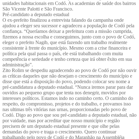
unidades habitacionais em Codó. As academias de saúde dos bairros
São Vicente Palotti e São Francisco.
Pré-candidato a deputado estadual
O ex-prefeito finalizou a entrevista falando da campanha onde
ajudou a eleger seu sucessor e agradeceu a população de Codó pela
confiança. “Queríamos deixar a prefeitura com a missão cumprida,
fizemos a nossa escolha e conseguimos, junto com o povo de Codó,
eleger o prefeito Nagib, que está fazendo um trabalho realmente
consistente à frente do município. Mesmo com a crise financeira e
política pela qual passa o país, ele está trabalhando com muita
competência e seriedade e tenho certeza que irá obter êxito em sua
administração”.
Zito Rolim se despediu agradecendo ao povo de Codó por não ouvir
as críticas daqueles que não desejam o crescimento do município e
disse que está a disposição do povo, podendo colocar seu nome a
pré-candidatura a deputado estadual. “Nunca iremos parar para dar
ouvidos ao pequeno grupo que tenta nos denegrir, movidos por
interesses políticos. Estamos indo no caminho certo. O caminho do
respeito, do compromisso, projetos e do trabalho, e provamos isso
nas ultimas três vitórias nas urnas, proporcionadas pelo povo de
Codó. Digo ao povo que sou pré-candidato a deputado estadual, não
por vaidade, mas por acreditar que nosso município e região
precisem de um deputado estadual presente e que olhe pelas
demandas do povo e traga o crescimento. Quero continuar
trabalhando pelo povo de Codó e do Maranhão na Assembléia