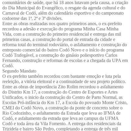
comunitários de saúde, que há 18 anos lutavam pela causa, a criação
do Dia Municipal do Evangélico, o resgate da agenda cultural e do
Carnaval de Codó, além do calendário esportivo e do campeonato
codoense das 1ª, 2ª e 3ª divisões.
Entre as obras realizadas nos quatro primeiros anos, o ex-prefeito
recordou a adesão e execução do programa Minha Casa Minha
Vida, com a construção do primeiro residencial e entrega das mil
primeiras casas, a construção do portal de entrada da cidade e
reforma total do terminal rodoviário, o asfaltamento e construção do
entreposto comercial do bairro Codó Novo e o início do programa
Codó Trafegável, a construção do ginásio poliesportivo Carlos
Fernando, construção e reformas de escolas e a chegada da UPA em
Codó.
Segundo Mandato
O ex-prefeito também recordou com bastante emoção e luta pela
reeleição, a vitória eleitoral e a continuidade de seu projeto político.
Entre as obras de importância Zito Rolim recordou o asfaltamento
do Distrito Km 17, a construção do Centro de Esportes e Artes
Unificados, o inicio da construção do Centro de Parto Normal, as
Escolas Pró-infância do Km 17, a Escola do povoado Monte Cristo,
CMEI do Codó Novo, a construção da ponte de concreto sobre o
Rio Codozinho, o asfaltamento da Estrada que leva ao IFMA de
Codó, e asfaltamento da estrada que leva ao campus da UFMA
Codó e toda área da Vila Fomento. A entrega dos residenciais da
Trizidela e bairro São Pedro, completando a entrega de três mil