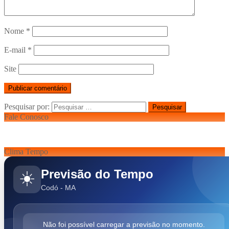
Nome
*
E-mail
*
Site
Pesquisar por:
Fale Conosco
Clima Tempo
Previsão do Tempo
☀️
Codó - MA
Não foi possível carregar a previsão no momento.