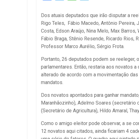
Dos atuais deputados que irão disputar a ree
Rigo Teles, Fábio Macedo, Antônio Pereira, J
Costa, Edson Araújo, Nina Melo, Max Barros, 
Fábio Braga, Stênio Resende, Ricardo Rios, R
Professor Marco Aurélio, Sérgio Frota.
Portanto, 26 deputados podem se reeleger, 
parlamentares. Então, restaria aos novatos 
alterado de acordo com a movimentação das al
mandatos.
Dos novatos apontados para ganhar mandato,
Maranhãozinho), Adelmo Soares (secretário de
(Secretário de Agricultura), Hildo Amaral, Tha
Como o amigo eleitor pode observar, a se co
12 novatos aqui citados, ainda ficariam 4 ca
uma série de fatores. O quadro aqui pintado