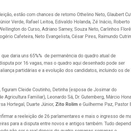
leição, estão com chances de retorno Othelino Neto, Glaubert Cut
únior Verde, Rafael Leitoa, Edivaldo Holanda, Zé Inácio, Roberto
Wellington do Curso, Adriano Sarney, Souza Neto, Carlinhos Florê
ogério Cafeteira, Neto Evangelista, César Pires, Raimundo Cutri
o que daria uns 65%% de permanência do quadro atual de
a disputa por 16 vagas, mas o quadro aqui desenhado pode ser
iança partidárias e a evolução dos candidatos, incluindo os de
 figuram Cleide Coutinho, Detinha (esposa de Josimar do
 Agricultura Familiar), Leonardo Sá, Dr. Gutemberg, Márcio Hon
ysa Hortegal, Duarte Júnior,
Zito Rolim
e Guilherme Paz, Pastor B
nfirmar a reeleição de 26 parlamentares e mais o ingresso de m
deiras para a disputa entre novos e antigos também. Tudo depen
 pode não ser o real depois de quatro semanas semanas e