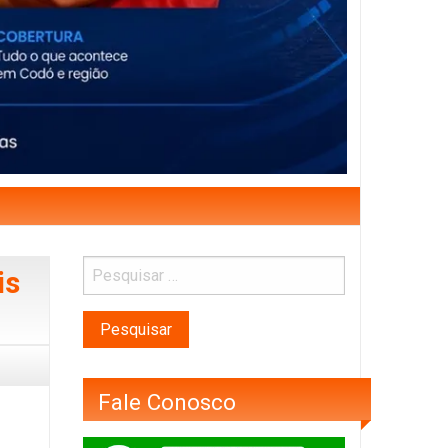
is
Fale Conosco