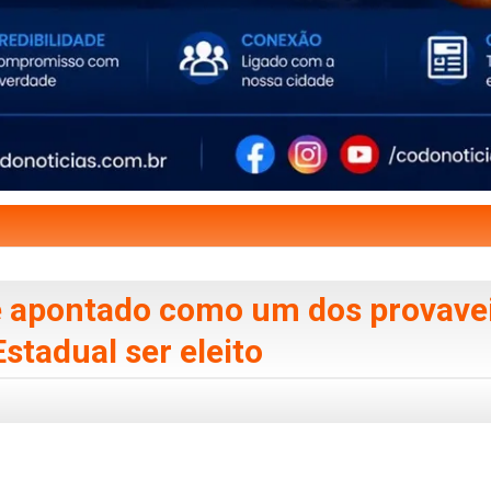
 e apontado como um dos provave
stadual ser eleito