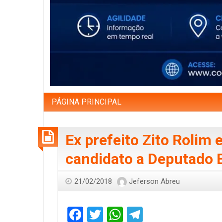
PÁGINA PRINCIPAL
Ex prefeito Zito Rolim
candidato a Deputado E
21/02/2018
Jeferson Abreu
Facebook
Twitter
WhatsApp
Telegram