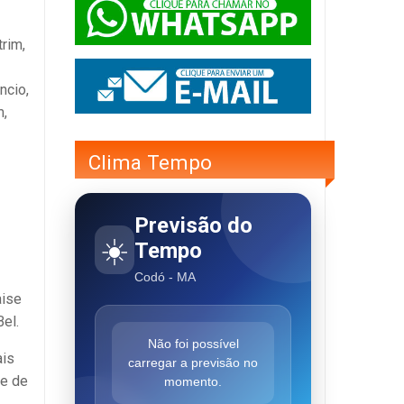
rim,
ncio,
m,
Clima Tempo
Previsão do
☀️
Tempo
Codó - MA
aise
el.
Não foi possível
ais
carregar a previsão no
de de
momento.