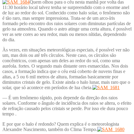
Quem olhou para o céu nesta manhã por volta das
11:30 horário local talvez tenha se surpreendido com o enorme anel
de luz ao redor do sol. Conhecido como halo solar, o fenômeno não
é tão raro, mas sempre impressiona. Trata-se de um arco-íris
formado pelo encontro dos raios solares com diminutas partículas de
gelo na atmosfera. Quando o astro atinge uma certa altura, é possível
ver as sete cores ao seu redor, mais ou menos nítidas, dependendo
do dia.
Às vezes, em situações meteorológicas especiais, é possível ver não
um, mas dois ou até três círculos. Neste caso, os círculos são
concêntricos, com apenas um deles ao redor do sol, como uma
auréola. fortes. O segundo mais distante ores esmaecidas. Nos dois
casos, a formação indica que o céu está coberto de nuvens finas e
altas, a 5 ou 6 mil metros de altura, formadas basicamente por
diminutos cristais de gelo. Existe ainda o halo lunar, mais raro que o
solar, que só acontece em períodos de lua cheia.
— É um fenômeno rápido, pois depende da direção dos raios
solares. Conforme o ângulo de incidência dos raios se altera, o efeito
de refração causado pelos cristais se perde. Por isso ele dura pouco
tempo .
E por que o halo é redondo? Quem explica é o meteorologista
Alexandre Nascimento, também do Clima Tempo.