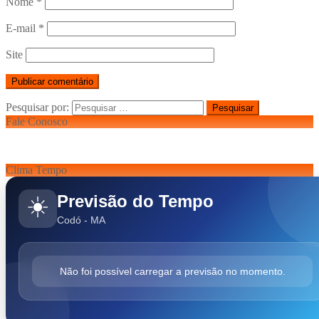
Nome
*
E-mail
*
Site
Pesquisar por:
Fale Conosco
Clima Tempo
Previsão do Tempo
☀️
Codó - MA
Não foi possível carregar a previsão no momento.