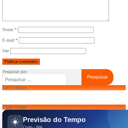
Nome
*
E-mail
*
Site
Pesquisar por:
Fale Conosco
Clima Tempo
Previsão do Tempo
☀️
Codó - MA