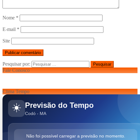
Nome
*
E-mail
*
Site
Pesquisar por:
Fale Conosco
Clima Tempo
Previsão do Tempo
☀️
Codó - MA
Não foi possível carregar a previsão no momento.