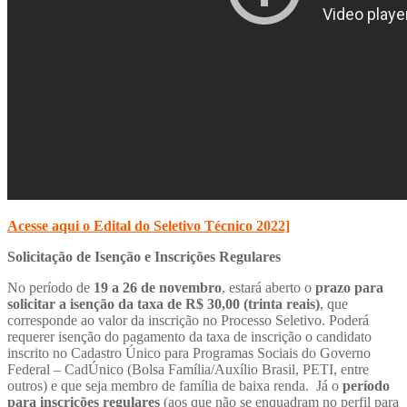
Acesse aqui o Edital do Seletivo Técnico 2022]
Solicitação de Isenção e Inscrições Regulares
No período de
19 a 26 de novembro
, estará aberto o
prazo para
solicitar a isenção da taxa de R$ 30,00 (trinta reais)
, que
corresponde ao valor da inscrição no Processo Seletivo. Poderá
requerer isenção do pagamento da taxa de inscrição o candidato
inscrito no Cadastro Único para Programas Sociais do Governo
Federal – CadÚnico (Bolsa Família/Auxílio Brasil, PETI, entre
outros) e que seja membro de família de baixa renda. Já o
período
para inscrições regulares
(aos que não se enquadram no perfil para