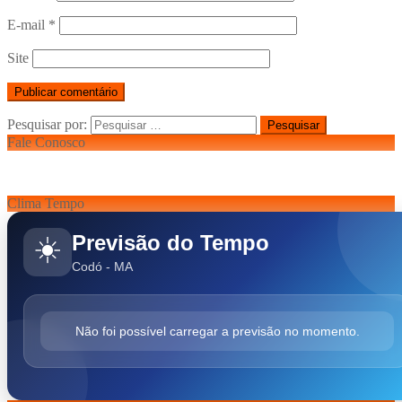
E-mail
*
Site
Pesquisar por:
Fale Conosco
Clima Tempo
Previsão do Tempo
☀️
Codó - MA
Não foi possível carregar a previsão no momento.