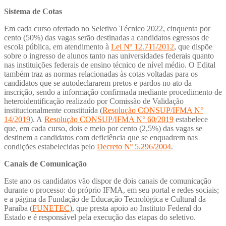
Sistema de Cotas
Em cada curso ofertado no Seletivo Técnico 2022, cinquenta por
cento (50%) das vagas serão destinadas a candidatos egressos de
escola pública, em atendimento à
Lei Nº 12.711/2012
, que dispõe
sobre o ingresso de alunos tanto nas universidades federais quanto
nas instituições federais de ensino técnico de nível médio. O Edital
também traz as normas relacionadas às cotas voltadas para os
candidatos que se autodeclararem pretos e pardos no ato da
inscrição, sendo a informação confirmada mediante procedimento de
heteroidentificação realizado por Comissão de Validação
institucionalmente constituída (
Resolução CONSUP/IFMA N°
14/2019
). A
Resolução CONSUP/IFMA N° 60/2019
estabelece
que, em cada curso, dois e meio por cento (2,5%) das vagas se
destinem a candidatos com deficiência que se enquadrem nas
condições estabelecidas pelo
Decreto Nº 5.296/2004
.
Canais de Comunicação
Este ano os candidatos vão dispor de dois canais de comunicação
durante o processo: do próprio IFMA, em seu portal e redes sociais;
e a página da Fundação de Educação Tecnológica e Cultural da
Paraíba (
FUNETEC
), que presta apoio ao Instituto Federal do
Estado e é responsável pela execução das etapas do seletivo.