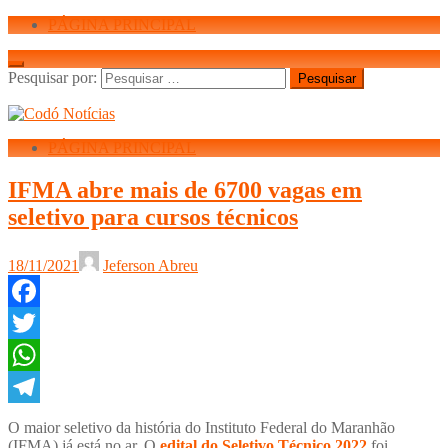
PÁGINA PRINCIPAL
Pesquisar por:
PÁGINA PRINCIPAL
IFMA abre mais de 6700 vagas em
seletivo para cursos técnicos
18/11/2021
Jeferson Abreu
Facebook
Twitter
WhatsApp
Telegram
O maior seletivo da história do Instituto Federal do Maranhão
(IFMA) já está no ar. O
edital do Seletivo Técnico 2022
foi