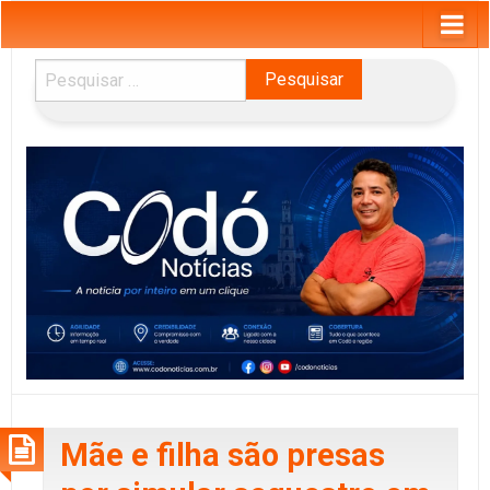
Pesquisar
por:
Mãe e filha são presas