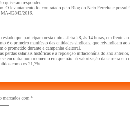
o quiseram responder.
ulho. O levantamento foi contratado pelo Blog do Neto Ferreira e poss
ero MA-02842/2016.
 estado que participam nesta quinta-feira 28, às 14 horas, em frente a
nto é o primeiro manifesto das entidades sindicais, que reivindicam ao
m o prometido durante a campanha eleitoral.
s perdas salariais históricas e a reposição inflacionária do ano anteri
o se encontra num momento em que não há valorização da carreira em 
rantidos como os 21,7%.
ão marcados com
*