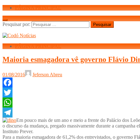
PÁGINA PRINCIPAL
Pesquisar por:
PÁGINA PRINCIPAL
Maioria esmagadora vê governo Flávio Dino
01/08/2016
Jeferson Abreu
Facebook
Twitter
WhatsApp
Em pouco mais de um ano e meio a frente do Palácio dos Leõe
Telegram
o discurso da mudança, pregado massivamente durante a campanha elei
Instituto Prever.
Para a maioria esmagadora de 61,2% dos entrevistados, o governo Fl