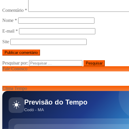
Comentário
*
Nome
*
E-mail
*
Site
Pesquisar por:
Fale Conosco
Clima Tempo
Previsão do Tempo
☀️
Codó - MA