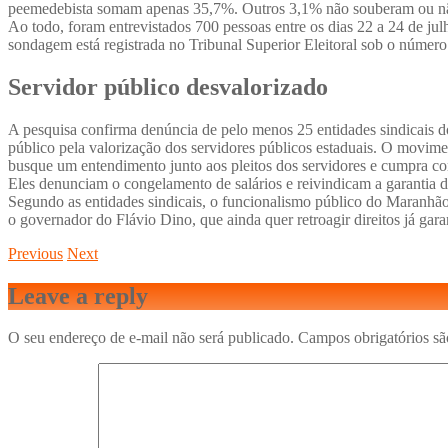
peemedebista somam apenas 35,7%. Outros 3,1% não souberam ou nã
Ao todo, foram entrevistados 700 pessoas entre os dias 22 a 24 de j
sondagem está registrada no Tribunal Superior Eleitoral sob o núm
Servidor público desvalorizado
A pesquisa confirma denúncia de pelo menos 25 entidades sindicais do
público pela valorização dos servidores públicos estaduais. O movime
busque um entendimento junto aos pleitos dos servidores e cumpra co
Eles denunciam o congelamento de salários e reivindicam a garantia da
Segundo as entidades sindicais, o funcionalismo público do Maranhã
o governador do Flávio Dino, que ainda quer retroagir direitos já ga
Previous
Next
Leave a reply
O seu endereço de e-mail não será publicado.
Campos obrigatórios s