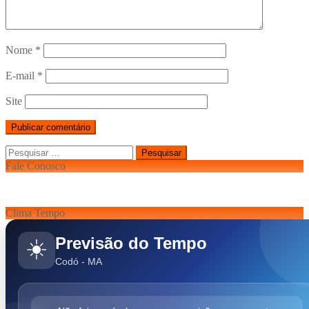
Nome
*
E-mail
*
Site
Pesquisar
por:
Fale Conosco
Clima Tempo
Previsão do Tempo
☀️
Codó - MA