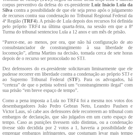
corpus preventivo da defesa do ex-presidente
Luiz Inácio Lula da
Silva
contra a possibilidade de que ele seja preso após o julgamento
de recursos contra sua condenação no Tribunal Regional Federal da
4ª Região (
TRF4
). A prisão de Lula depois dos recursos foi definida
pelo próprio TRF4 na última quarta-feira, na sessão em que a 8ª
Turma do tribunal sentenciou Lula a 12 anos e um mês de prisão.
“Parece-me, ao menos, por ora, que não há configuração de ato
consubstanciador de constrangimento à sua liberdade de
locomoção”, afirma Martins na decisão, tomada cerca de sete horas
depois de o recurso ser protocolado no STJ.
Dez defensores do ex-presidente solicitavam liminarmente que ele
pudesse recorrer em liberdade contra a condenação ao próprio STJ e
ao Supremo Tribunal Federal (
STF
). Para os advogados, há
“certeza” de que o petista sofrerá um “constrangimento ilegal” com
sua prisão “em breve espaço de tempo”.
Como a pena imposta a Lula no TRF4 foi a mesma nos votos dos
desembargadores João Pedro Gebran Neto, Leandro Paulsen e
Victor Laus, só cabe aos defensores dele recorrerem ao tribunal com
embargos de declaração, que são julgados em um curto espaço de
tempo. Caso as punições tivessem sido distintas, ou a condenação
tivesse sido decidida por 2 votos a 1, haveria a possibilidade de
empregar embargos infringentes, que costumam levar mais tempo