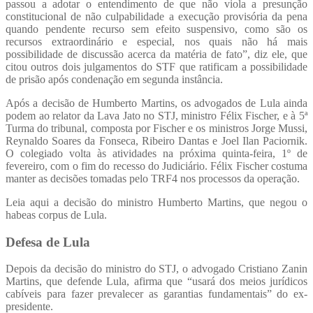
passou a adotar o entendimento de que não viola a presunção
constitucional de não culpabilidade a execução provisória da pena
quando pendente recurso sem efeito suspensivo, como são os
recursos extraordinário e especial, nos quais não há mais
possibilidade de discussão acerca da matéria de fato”, diz ele, que
citou outros dois julgamentos do STF que ratificam a possibilidade
de prisão após condenação em segunda instância.
Após a decisão de Humberto Martins, os advogados de Lula ainda
podem ao relator da Lava Jato no STJ, ministro Félix Fischer, e à 5ª
Turma do tribunal, composta por Fischer e os ministros Jorge Mussi,
Reynaldo Soares da Fonseca, Ribeiro Dantas e Joel Ilan Paciornik.
O colegiado volta às atividades na próxima quinta-feira, 1º de
fevereiro, com o fim do recesso do Judiciário. Félix Fischer costuma
manter as decisões tomadas pelo TRF4 nos processos da operação.
Leia aqui a decisão do ministro Humberto Martins, que negou o
habeas corpus de Lula.
Defesa de Lula
Depois da decisão do ministro do STJ, o advogado Cristiano Zanin
Martins, que defende Lula, afirma que “usará dos meios jurídicos
cabíveis para fazer prevalecer as garantias fundamentais” do ex-
presidente.