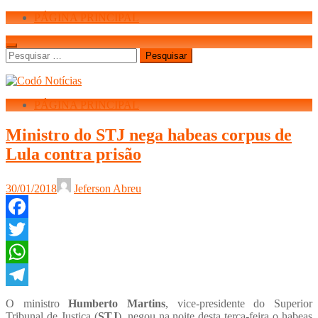
PÁGINA PRINCIPAL
Pesquisar
por:
PÁGINA PRINCIPAL
Ministro do STJ nega habeas corpus de
Lula contra prisão
30/01/2018
Jeferson Abreu
Facebook
Twitter
WhatsApp
Telegram
O ministro
Humberto Martins
, vice-presidente do Superior
Tribunal de Justiça (
STJ
), negou na noite desta terça-feira o habeas