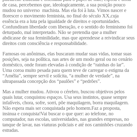
de casa, percebemos que, ideologicamente, a sua posição pouco
mudou no universo machista. Mas ela foi à luta. Vimos nascer e
florescer o movimento feminista, no final do século XX,cuja
essência era a luta pela igualdade de direitos e oportunidades.
Confundiram liberdade com liberação, e o sentido do feminismo foi
deturpado, mal interpretado. Não se pretendia que a mulher
abdicasse de sua feminilidade, mas que aprendesse a reivindicar seus
direitos com consciência e responsabilidade.
Famosas ou anônimas, elas buscaram mudar suas vidas, tomar suas
posições, seja na política, nas artes de um modo geral ou no cenário
doméstico, onde foram elevadas à condição de “rainhas do lar”.
Uma coroa muito pesada para quem teve de carregar o estigma da
“Amélia”, sempre servil e solícita, “a mulher de verdade”, na
ultrapassada concepção dos “paulões” e “pedrões”.
Mas a mulher mudou. Ativou o cérebro, buscou objetivos pelos
quais lutar, conquistou espaços. Usa seus instintos, quase sempre
infalíveis, chora, sofre, sorri, põe maquilagem, borra maquilagem.
Não espera mais ser conquistada pelo homem.Faz a proposta,
insinua e conquista!Vai buscar o que quer: ao telefone, no
computador, nas escolas, universidades, nas grandes empresas, no
tanque de lavar, nas viaturas policiais e até nos caminhões cruzando
estradas.