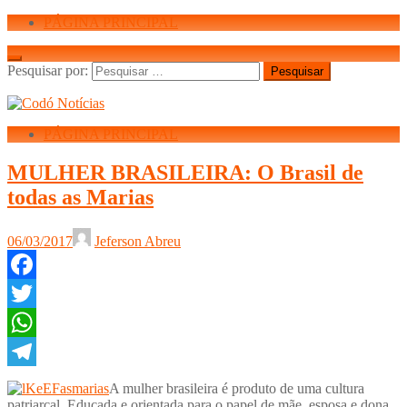
PÁGINA PRINCIPAL
Pesquisar por:
PÁGINA PRINCIPAL
MULHER BRASILEIRA: O Brasil de
todas as Marias
06/03/2017
Jeferson Abreu
Facebook
Twitter
WhatsApp
Telegram
A mulher brasileira é produto de uma cultura
patriarcal. Educada e orientada para o papel de mãe, esposa e dona