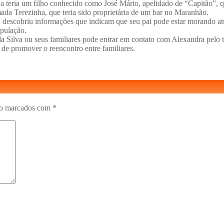
a teria um filho conhecido como José Mário, apelidado de “Capitão”, qu
ada Terezinha, que teria sido proprietária de um bar no Maranhão.
 descobriu informações que indicam que seu pai pode estar morando atu
pulação.
da Silva ou seus familiares pode entrar em contato com Alexandra pel
de promover o reencontro entre familiares.
ão marcados com
*