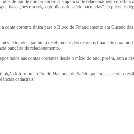
undos de Saúde que procurem sua agência de relacionamento do Banco do
 respectivas ações e serviços públicos de saúde pactuadas”, explicou o
u a conta corrente única para o Bloco de Financiamento em Custeio das
entes federados garante o recebimento dos recursos financeiros na moda
ncia bancária de relacionamento.
epositados nas contas correntes desde o início do ano, porém, sem a dev
stituição informou ao Fundo Nacional de Saúde que todas as contas es
ências cadastrais: