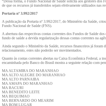
“Dessa forma, o Fundo Nacional de Saúde solicita aos gestores dos F
de que os recursos já transferidos sejam efetivamente utilizados nas
Portaria nº 3.992/2017
A publicação da Portaria nº 3.992/2017, do Ministério da Saúde, crio
Fundo Nacional de Saúde (FNS).
A abertura das respectivas contas correntes dos Fundos de Saúde dos 
fundo de saúde a devida regularização dessas contas correntes na agê
Ainda segundo o Ministério da Saúde, recursos financeiros já foram d
relacionamento, estes não poderão ser movimentados.
Quanto às contas correntes abertas na Caixa Econômica Federal, a in
encaminhada pelo Banco do Brasil mostra a seguinte relação com pend
MA ALTAMIRA DO MARANHAO
MA ALTO ALEGRE DO MARANHAO
MA ALTO PARNAIBA
MA AMAPA DO MARANHAO
MA BACURI
MA BENEDITO LEITE
MA BEQUIMAO
MA BERNARDO DO MEARIM
MA BOM LUGAR