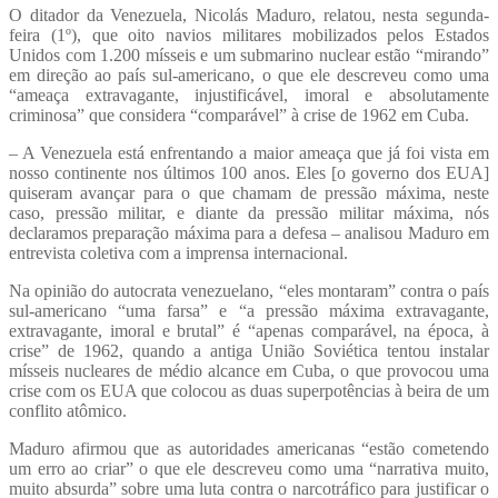
O ditador da Venezuela, Nicolás Maduro, relatou, nesta segunda-
feira (1º), que oito navios militares mobilizados pelos Estados
Unidos com 1.200 mísseis e um submarino nuclear estão “mirando”
em direção ao país sul-americano, o que ele descreveu como uma
“ameaça extravagante, injustificável, imoral e absolutamente
criminosa” que considera “comparável” à crise de 1962 em Cuba.
– A Venezuela está enfrentando a maior ameaça que já foi vista em
nosso continente nos últimos 100 anos. Eles [o governo dos EUA]
quiseram avançar para o que chamam de pressão máxima, neste
caso, pressão militar, e diante da pressão militar máxima, nós
declaramos preparação máxima para a defesa – analisou Maduro em
entrevista coletiva com a imprensa internacional.
Na opinião do autocrata venezuelano, “eles montaram” contra o país
sul-americano “uma farsa” e “a pressão máxima extravagante,
extravagante, imoral e brutal” é “apenas comparável, na época, à
crise” de 1962, quando a antiga União Soviética tentou instalar
mísseis nucleares de médio alcance em Cuba, o que provocou uma
crise com os EUA que colocou as duas superpotências à beira de um
conflito atômico.
Maduro afirmou que as autoridades americanas “estão cometendo
um erro ao criar” o que ele descreveu como uma “narrativa muito,
muito absurda” sobre uma luta contra o narcotráfico para justificar o