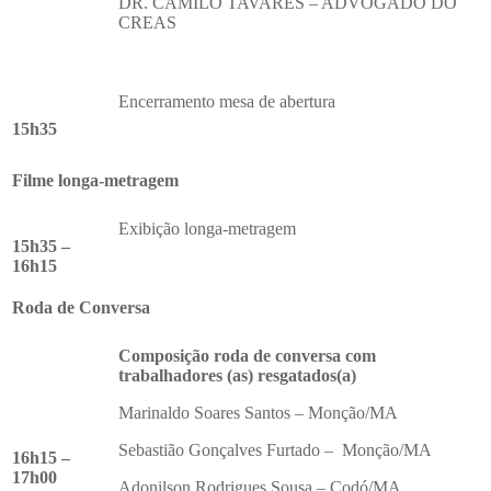
DR. CAMILO TAVARES – ADVOGADO DO
CREAS
Encerramento mesa de abertura
15h35
Filme longa-metragem
Exibição longa-metragem
15h35 –
16h15
Roda de Conversa
Composição roda de conversa com
trabalhadores (as) resgatados(a)
Marinaldo Soares Santos – Monção/MA
Sebastião Gonçalves Furtado – Monção/MA
16h15 –
17h00
Adonilson Rodrigues Sousa – Codó/MA