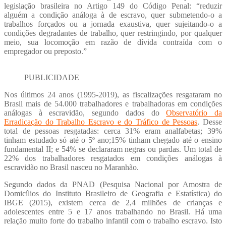
legislação brasileira no Artigo 149 do Código Penal: “reduzir
alguém a condição análoga à de escravo, quer submetendo-o a
trabalhos forçados ou a jornada exaustiva, quer sujeitando-o a
condições degradantes de trabalho, quer restringindo, por qualquer
meio, sua locomoção em razão de dívida contraída com o
empregador ou preposto.”
PUBLICIDADE
Nos últimos 24 anos (1995-2019), as fiscalizações resgataram no
Brasil mais de 54.000 trabalhadores e trabalhadoras em condições
análogas à escravidão, segundo dados do
Observatório da
Erradicação do Trabalho Escravo e do Tráfico de Pessoas
. Desse
total de pessoas resgatadas: cerca 31% eram analfabetas; 39%
tinham estudado só até o 5º ano;15% tinham chegado até o ensino
fundamental II; e 54% se declararam negras ou pardas. Um total de
22% dos trabalhadores resgatados em condições análogas à
escravidão no Brasil nasceu no Maranhão.
Segundo dados da PNAD (Pesquisa Nacional por Amostra de
Domicílios do Instituto Brasileiro de Geografia e Estatística) do
IBGE (2015), existem cerca de 2,4 milhões de crianças e
adolescentes entre 5 e 17 anos trabalhando no Brasil. Há uma
relação muito forte do trabalho infantil com o trabalho escravo. Isto