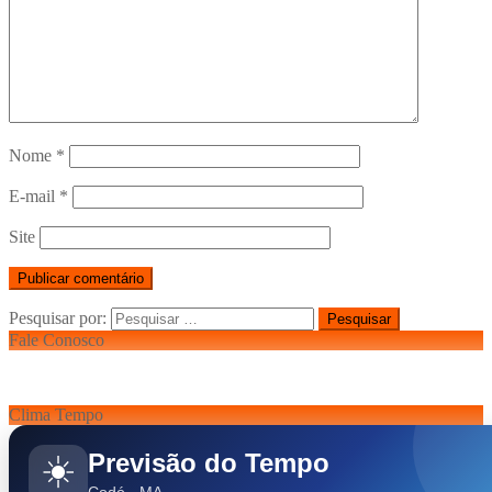
Nome
*
E-mail
*
Site
Pesquisar por:
Fale Conosco
Clima Tempo
Previsão do Tempo
☀️
Codó - MA