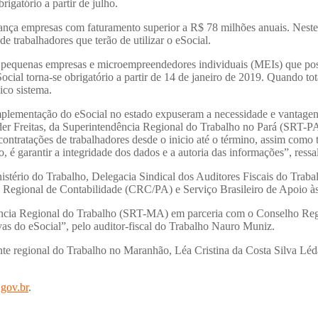
rigatório a partir de julho.
ança empresas com faturamento superior a R$ 78 milhões anuais. Nestes 
e trabalhadores que terão de utilizar o eSocial.
e pequenas empresas e microempreendedores individuais (MEIs) que pos
 eSocial torna-se obrigatório a partir de 14 de janeiro de 2019. Quando 
ico sistema.
mplementação do eSocial no estado expuseram a necessidade e vantagen
er Freitas, da Superintendência Regional do Trabalho no Pará (SRT-PA)
ontratações de trabalhadores desde o inicio até o término, assim como t
, é garantir a integridade dos dados e a autoria das informações”, ressa
nistério do Trabalho, Delegacia Sindical dos Auditores Fiscais do Tra
o Regional de Contabilidade (CRC/PA) e Serviço Brasileiro de Apoio 
ência Regional do Trabalho (SRT-MA) em parceria com o Conselho Regio
ivas do eSocial”, pelo auditor-fiscal do Trabalho Nauro Muniz.
nte regional do Trabalho no Maranhão, Léa Cristina da Costa Silva Léda. 
.gov.br
.