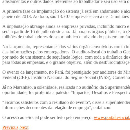
afastamentos e outros dados referentes ao trabalhador e seu uso será ob
A primeira fase de implantação do sistema já está em andamento e alc
janeiro de 2018. Ao todo, são 13.707 empresas e cerca de 15 milhões d
A implantação abrange ainda as empresas privadas, incluindo micro 
será a partir de 16 de julho deste ano. Já para os órgãos públicos, o
milhões de trabalhadores do setor público e privado do país em um ún
No lançamento, representantes dos vários órgãos envolvidos com a i
das informações pelos empregadores. O auditor-fiscal do trabalho Ged
por meio de um sistema de sequência lógica, com toda a dinâmica de c
para todas as empresas, e o grande objetivo, além da desburocratização
O evento de lançamento, no Pará, foi prestigiado por auditores do Mi
Federal (CEF), Instituto Nacional do Seguro Social (INSS), Conselh
Já no Maranhão, a solenidade, realizada no auditório da Superintend
oportunidade, foi proferida a palestra “Impactos, Desafios e Perspect
“Ficamos satisfeitos com o resultado do evento”, disse a superintende
informações decorrentes da relação de emprego”, enfatizou.
O acesso ao eSocial pode ser feito pelo endereço:
www.portal.esocial
Previous
Next