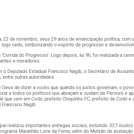
ra, 22 de novembro, seus 29 anos de emancipação política, com
 logo cedo, simbolizando o espírito de progresso e desenvolvim
a ‘Corrida do Progresso’. Logo depois, às 9h, foi realizada a ce
udantes e moradores.
vam o Deputado Estadual Francisco Nagib, o Secretário de Assunt
 entre outras autoridades.
 Deus de dizer a vocês que quando os justos governam, o povo se
izar a todos os políticos que abraçam e cuidam de Peritoró e aju
le que vem em Codó, prefeito Chiquinho FC, prefeito de Codó e
 Francisco Nagib.
pal realizou importantes entregas sociais, incluindo: 327 ócul
ograma Maranhão Livre da Fome, além do Mutirão de avaliação 