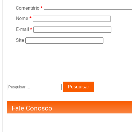
Comentário
*
Nome
*
E-mail
*
Site
Fale Conosco