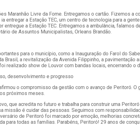
tões Maranhão Livre da Fome. Entregamos o cartão. Fizemos a c
a entregar a Estação TEC, um centro de tecnologia para a gente 
ser entregue a Estação TEC. Entregamos a ambulância, falamos d
etário de Assuntos Municipalistas, Orleans Brandão.
rtantes para o município, como a Inauguração do Farol do Saber
 Brasil, a revitalização da Avenida Filippinho, a pavimentação 
e foi realizado show de Louvor com bandas locais, encerrando o 
isso, desenvolvimento e progresso
reafirmou o compromisso da gestão com o avanço de Peritoró. O 
 os próximos meses.
vo, que acredita no futuro e trabalha para construir uma Peritor
ssa missão é cuidar das pessoas. Seguimos com responsabilidade
iversário de Peritoró foi marcado por emoção, melhorias concret
ara todas as famílias. Parabéns, Peritoró! 29 anos de conquista