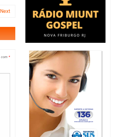
Next
s com
*