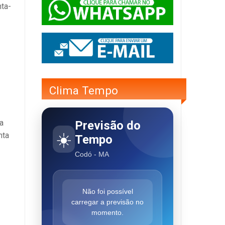
nta-
Clima Tempo
a
Previsão do
☀️
nta
Tempo
Codó - MA
Não foi possível
carregar a previsão no
momento.