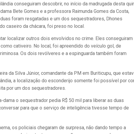
çailândia conseguiram descobrir, no início da madrugada desta qui
ira-dama Bete Gomes e a professora Raimunda Gomes da Costa,
As duas foram resgatadas e um dos sequestradores, Dhones
do caseiro da chácara, foi preso no local.
tar localizar outros dois envolvidos no crime. Eles conseguiram
como cativeiro. No local, foi apreendido do veículo gol, de
riminosa. Os dois revólveres e a espinguarda também foram
ira da Silva Júnior, comandante da PM em Buriticupu, que estav
ândia, a localização do esconderijo somente foi possível por co
eita por um dos sequestradores.
a-dama o sequestrador pedia R$ 50 mil para liberar as duas
 conversar para que o serviço de inteligência tivesse tempo de
.
nema, os policiais chegaram de surpresa, não dando tempo a