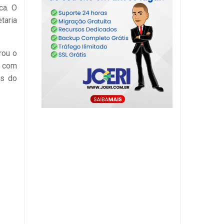
ca. O
taria
rou o
a com
os do