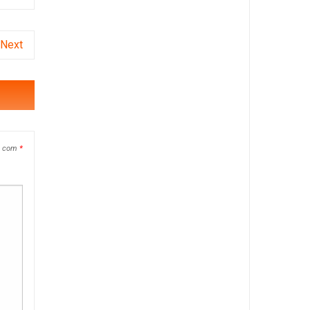
Next
s com
*