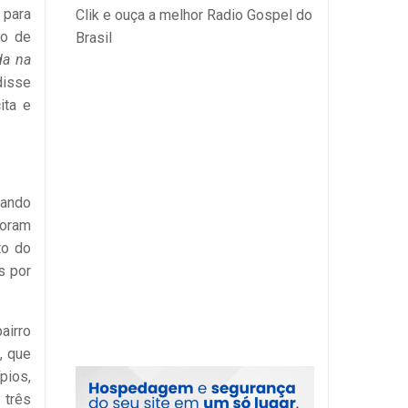
 para
Clik e ouça a melhor Radio Gospel do
to de
Brasil
da na
 disse
ita e
iando
foram
to do
s por
airro
, que
pios,
 três