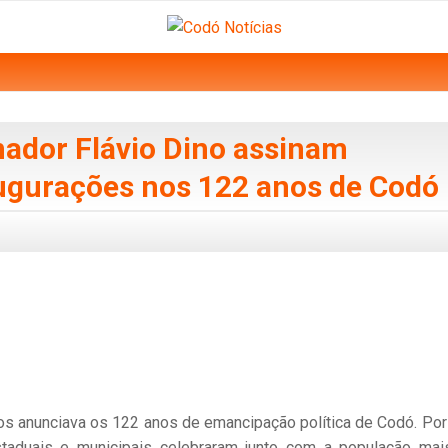
nador Flávio Dino assinam
ugurações nos 122 anos de Codó
ogos anunciava os 122 anos de emancipação política de Codó. Por
estaduais e municipais celebraram junto com a população ma