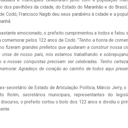
o dos pavilhões da cidade, do Estado do Maranhão e do Brasil,
 de Codó, Francisco Nagib deu seus parabéns à cidade e a popu
manhã.
 bastante emocionado, o prefeito cumprimentou a todos e falou 
a comemorar pelos 122 anos de Codó. “
Tenho a honra de come
o fizeram grandes prefeitos que ajudaram a construir nossa ci
 crise de nosso país, nós estamos trabalhando e sobrepujan
nfo e nossas conquistas precisam ser celebradas. Tenho certez
emorar. Agradeço de coração ao carinho de todos aqui prese
-secretário de Estado de Articulação Política, Márcio Jerry, o 
ito Rolim, secretários municipais, representantes do legisla
iscurso, o prefeito cortou o bolo dos 122 anos e dividiu o pri
sente.