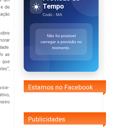
☀️
Tempo
 e de
lação
Codó - MA
sobre
Não foi possível
morar
carregar a previsão no
dade.
momento.
do as
a que
ntes
”,
Estamos no Facebook
vice-
tivo,
meiro
Publicidades