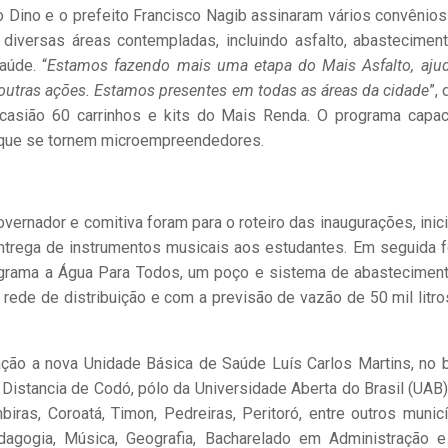
o Dino e o prefeito Francisco Nagib assinaram vários convênios
 diversas áreas contempladas, incluindo asfalto, abastecimen
aúde. “
Estamos fazendo mais uma etapa do Mais Asfalto, aju
e outras ações. Estamos presentes em todas as áreas da cidade
”,
casião 60 carrinhos e kits do Mais Renda. O programa capac
a que se tornem microempreendedores.
overnador e comitiva foram para o roteiro das inaugurações, inic
entrega de instrumentos musicais aos estudantes. Em seguida 
Programa a Água Para Todos, um poço e sistema de abastecimen
, rede de distribuição e com a previsão de vazão de 50 mil litro
ação a nova Unidade Básica de Saúde Luís Carlos Martins, no b
Distancia de Codó, pólo da Universidade Aberta do Brasil (UAB)
ras, Coroatá, Timon, Pedreiras, Peritoró, entre outros municí
agogia, Música, Geografia, Bacharelado em Administração e