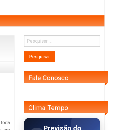
Fale Conosco
Clima Tempo
 toda
Previsão do
is um