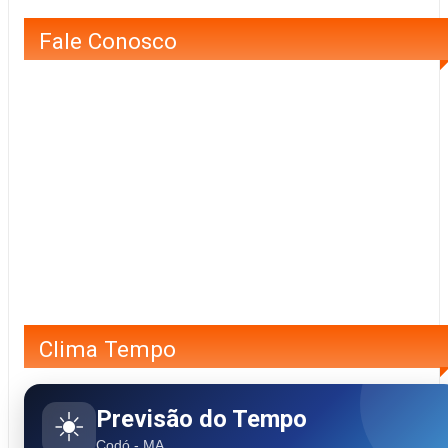
Fale Conosco
Clima Tempo
Previsão do Tempo
☀️
Codó - MA