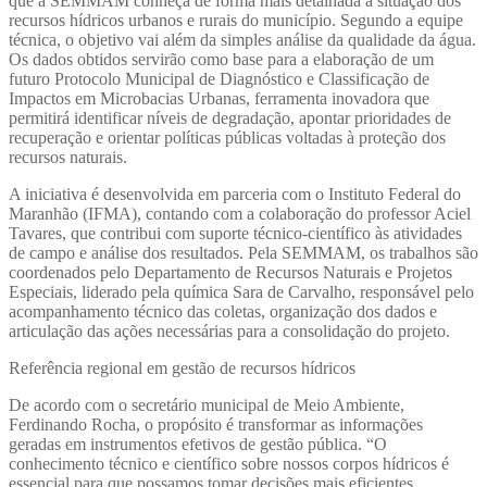
que a SEMMAM conheça de forma mais detalhada a situação dos
recursos hídricos urbanos e rurais do município. Segundo a equipe
técnica, o objetivo vai além da simples análise da qualidade da água.
Os dados obtidos servirão como base para a elaboração de um
futuro Protocolo Municipal de Diagnóstico e Classificação de
Impactos em Microbacias Urbanas, ferramenta inovadora que
permitirá identificar níveis de degradação, apontar prioridades de
recuperação e orientar políticas públicas voltadas à proteção dos
recursos naturais.
A iniciativa é desenvolvida em parceria com o Instituto Federal do
Maranhão (IFMA), contando com a colaboração do professor Aciel
Tavares, que contribui com suporte técnico-científico às atividades
de campo e análise dos resultados. Pela SEMMAM, os trabalhos são
coordenados pelo Departamento de Recursos Naturais e Projetos
Especiais, liderado pela química Sara de Carvalho, responsável pelo
acompanhamento técnico das coletas, organização dos dados e
articulação das ações necessárias para a consolidação do projeto.
Referência regional em gestão de recursos hídricos
De acordo com o secretário municipal de Meio Ambiente,
Ferdinando Rocha, o propósito é transformar as informações
geradas em instrumentos efetivos de gestão pública. “O
conhecimento técnico e científico sobre nossos corpos hídricos é
essencial para que possamos tomar decisões mais eficientes.