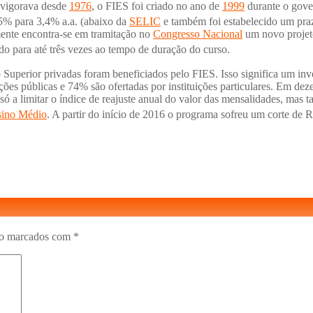
 vigorava desde
1976
, o FIES foi criado no ano de
1999
durante o gove
,5% para 3,4% a.a. (abaixo da
SELIC
e também foi estabelecido um praz
mente encontra-se em tramitação no
Congresso Nacional
um novo proje
o para até três vezes ao tempo de duração do curso.
Superior privadas foram beneficiados pelo FIES. Isso significa um inv
ições públicas e 74% são ofertadas por instituições particulares. Em 
ó a limitar o índice de reajuste anual do valor das mensalidades, mas
sino Médio
.
A partir do início de 2016 o programa sofreu um corte de 
ão marcados com
*