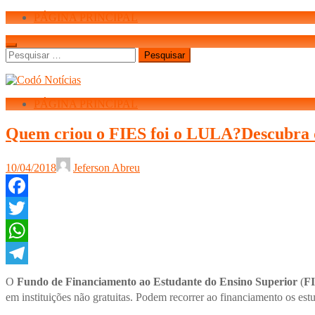
PÁGINA PRINCIPAL
Pesquisar
por:
PÁGINA PRINCIPAL
Quem criou o FIES foi o LULA?Descubra 
10/04/2018
Jeferson Abreu
Facebook
Twitter
WhatsApp
Telegram
O
Fundo de Financiamento ao Estudante do Ensino Superior
(
F
em instituições não gratuitas
. Podem recorrer ao financiamento os est