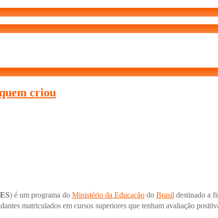
quem criou
IES
) é um programa do
Ministério da Educação
do
Brasil
destinado a f
udantes matriculados em cursos superiores que tenham avaliação positi