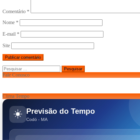
Comentário
*
Nome
*
E-mail
*
Site
Pesquisar
por:
Fale Conosco
Clima Tempo
Previsão do Tempo
☀️
Codó - MA