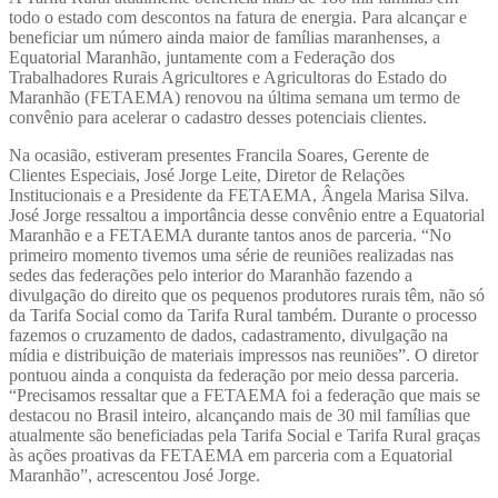
todo o estado com descontos na fatura de energia. Para alcançar e
beneficiar um número ainda maior de famílias maranhenses, a
Equatorial Maranhão, juntamente com a Federação dos
Trabalhadores Rurais Agricultores e Agricultoras do Estado do
Maranhão (FETAEMA) renovou na última semana um termo de
convênio para acelerar o cadastro desses potenciais clientes.
Na ocasião, estiveram presentes Francila Soares, Gerente de
Clientes Especiais, José Jorge Leite, Diretor de Relações
Institucionais e a Presidente da FETAEMA, Ângela Marisa Silva.
José Jorge ressaltou a importância desse convênio entre a Equatorial
Maranhão e a FETAEMA durante tantos anos de parceria. “No
primeiro momento tivemos uma série de reuniões realizadas nas
sedes das federações pelo interior do Maranhão fazendo a
divulgação do direito que os pequenos produtores rurais têm, não só
da Tarifa Social como da Tarifa Rural também. Durante o processo
fazemos o cruzamento de dados, cadastramento, divulgação na
mídia e distribuição de materiais impressos nas reuniões”. O diretor
pontuou ainda a conquista da federação por meio dessa parceria.
“Precisamos ressaltar que a FETAEMA foi a federação que mais se
destacou no Brasil inteiro, alcançando mais de 30 mil famílias que
atualmente são beneficiadas pela Tarifa Social e Tarifa Rural graças
às ações proativas da FETAEMA em parceria com a Equatorial
Maranhão”, acrescentou José Jorge.