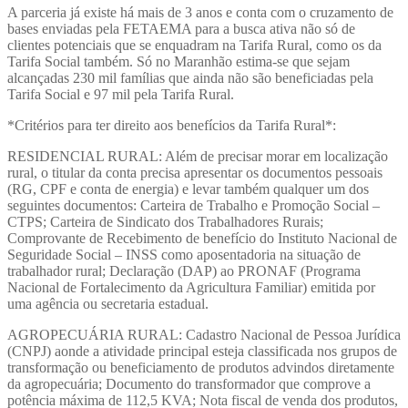
A parceria já existe há mais de 3 anos e conta com o cruzamento de
bases enviadas pela FETAEMA para a busca ativa não só de
clientes potenciais que se enquadram na Tarifa Rural, como os da
Tarifa Social também. Só no Maranhão estima-se que sejam
alcançadas 230 mil famílias que ainda não são beneficiadas pela
Tarifa Social e 97 mil pela Tarifa Rural.
*Critérios para ter direito aos benefícios da Tarifa Rural*:
RESIDENCIAL RURAL: Além de precisar morar em localização
rural, o titular da conta precisa apresentar os documentos pessoais
(RG, CPF e conta de energia) e levar também qualquer um dos
seguintes documentos: Carteira de Trabalho e Promoção Social –
CTPS; Carteira de Sindicato dos Trabalhadores Rurais;
Comprovante de Recebimento de benefício do Instituto Nacional de
Seguridade Social – INSS como aposentadoria na situação de
trabalhador rural; Declaração (DAP) ao PRONAF (Programa
Nacional de Fortalecimento da Agricultura Familiar) emitida por
uma agência ou secretaria estadual.
AGROPECUÁRIA RURAL: Cadastro Nacional de Pessoa Jurídica
(CNPJ) aonde a atividade principal esteja classificada nos grupos de
transformação ou beneficiamento de produtos advindos diretamente
da agropecuária; Documento do transformador que comprove a
potência máxima de 112,5 KVA; Nota fiscal de venda dos produtos,