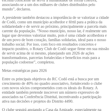
escolha consciente de servir à humanidade de forma coletiva,
associando-se a um dos milhares de clubes distribuídos pelo
mundo”, declarou.
A presidente também destacou a importância de se valorizar a cidade
de Codó, como um município acolhedor e fértil para a prática da
solidariedade e de servir ao próximo, principalmente a parcela mais
carente da população. “Nosso município, nosso lar, é realmente um
lugar que devemos valorizar muito, pois é uma cidade acolhedora e
de um povo de bom coração, famílias solidarias, ideal para o nosso
trabalho social. Por isso, com foco em resultados concretos e
impacto positivo, o Rotary Club de Codó segue firme em sua missão
de servir acima de si mesmo, planejando um 2026 de ações
transformadoras, parcerias fortalecidas e benefícios reais para a
população codoense”, completou.
Metas estratégicas para 2026
Entre os principais objetivos do RC Codó está a busca por um
crescimento de 40% no quadro associativo, fortalecendo o clube
com novos sócios comprometidos com os ideais do Rotary. A
entidade também pretende inscrever um número expressivo de
associados na Conferência Distrital, incentivando a participação
ativa nas decisões e projetos do Distrito 4490.
O clube seguirá apoiando a Casa da Amizade, especialmente na