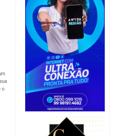
(um
 sua
e o