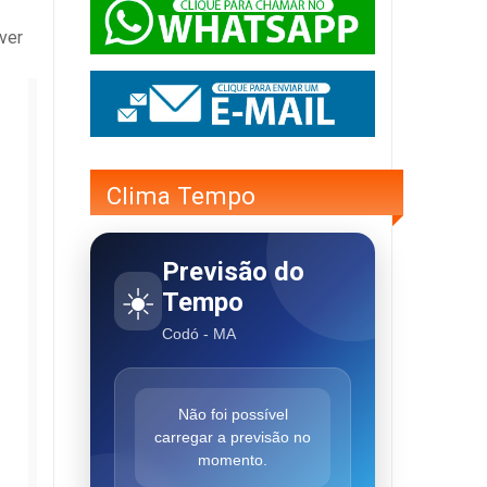
ver
Clima Tempo
Previsão do
☀️
Tempo
Codó - MA
Não foi possível
carregar a previsão no
momento.