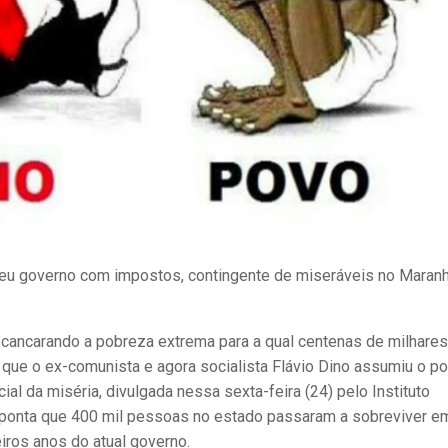
 seu governo com impostos, contingente de miseráveis no Maran
escancarando a pobreza extrema para a qual centenas de milhare
ue o ex-comunista e agora socialista Flávio Dino assumiu o po
ial da miséria, divulgada nessa sexta-feira (24) pelo Instituto
), aponta que 400 mil pessoas no estado passaram a sobreviver e
iros anos do atual governo.