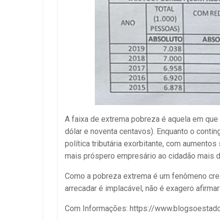
A faixa de extrema pobreza é aquela em que a
dólar e noventa centavos). Enquanto o conti
política tributária exorbitante, com aument
mais próspero empresário ao cidadão mais d
Como a pobreza extrema é um fenômeno cres
arrecadar é implacável, não é exagero afirma
Com Informações: https://www.blogsoestad