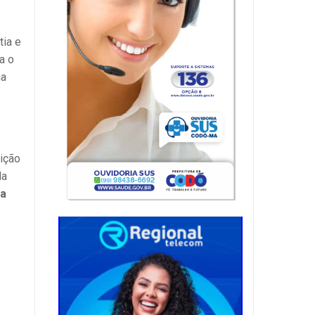
tia e
a o
ha
ição
da
ha