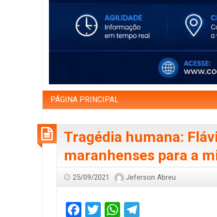
PÁGINA PRINCIPAL
Tragédia humana: Flávi
maranhenses para a mi
25/09/2021
Jeferson Abreu
Facebook
Twitter
WhatsApp
Telegram