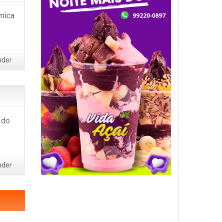
mica
nder
 do
nder