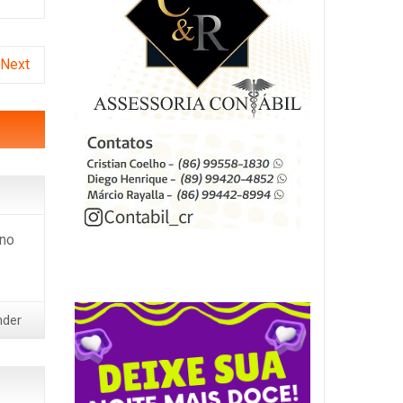
Next
 no
nder