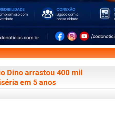
o Dino arrastou 400 mil
séria em 5 anos