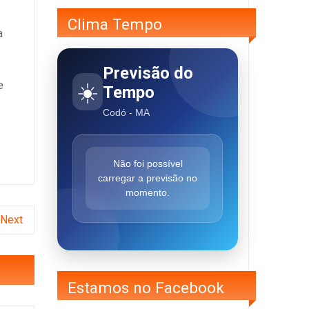
Clima Tempo
a
Previsão do
☀️
e
Tempo
Codó - MA
Não foi possível
carregar a previsão no
momento.
Next
Estamos no Facebook