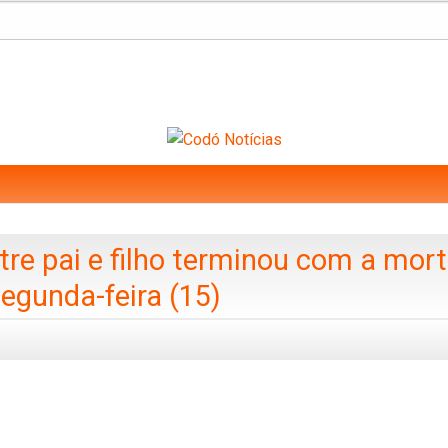
e pai e filho terminou com a mor
segunda-feira (15)