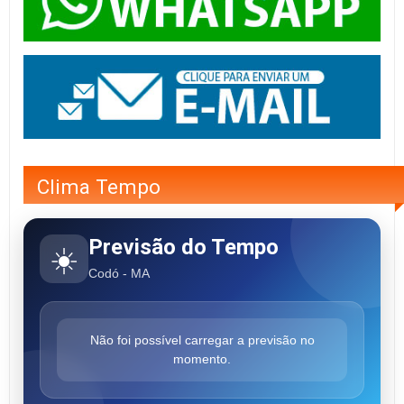
Clima Tempo
Previsão do Tempo
☀️
Codó - MA
Não foi possível carregar a previsão no
momento.