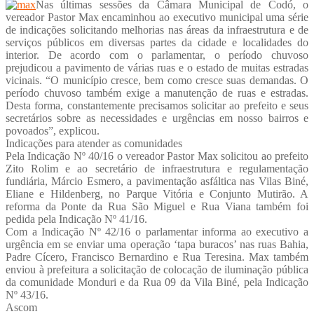
Nas últimas sessões da Câmara Municipal de Codó, o
vereador Pastor Max encaminhou ao executivo municipal uma série
de indicações solicitando melhorias nas áreas da infraestrutura e de
serviços públicos em diversas partes da cidade e localidades do
interior. De acordo com o parlamentar, o período chuvoso
prejudicou a pavimento de várias ruas e o estado de muitas estradas
vicinais. “O município cresce, bem como cresce suas demandas. O
período chuvoso também exige a manutenção de ruas e estradas.
Desta forma, constantemente precisamos solicitar ao prefeito e seus
secretários sobre as necessidades e urgências em nosso bairros e
povoados”, explicou.
Indicações para atender as comunidades
Pela Indicação Nº 40/16 o vereador Pastor Max solicitou ao prefeito
Zito Rolim e ao secretário de infraestrutura e regulamentação
fundiária, Márcio Esmero, a pavimentação asfáltica nas Vilas Biné,
Eliane e Hildenberg, no Parque Vitória e Conjunto Mutirão. A
reforma da Ponte da Rua São Miguel e Rua Viana também foi
pedida pela Indicação Nº 41/16.
Com a Indicação Nº 42/16 o parlamentar informa ao executivo a
urgência em se enviar uma operação ‘tapa buracos’ nas ruas Bahia,
Padre Cícero, Francisco Bernardino e Rua Teresina. Max também
enviou à prefeitura a solicitação de colocação de iluminação pública
da comunidade Monduri e da Rua 09 da Vila Biné, pela Indicação
Nº 43/16.
Ascom