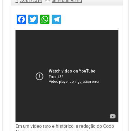
22/02/2016
Jeferson Abreu
Facebook
Twitter
WhatsApp
Telegram
Em um vídeo raro e histórico, a redação do Codó