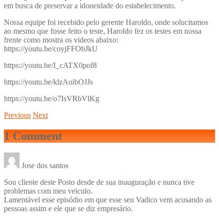
em busca de preservar a idoneidade do estabelecimento.
Nossa equipe foi recebido pelo gerente Haroldo, onde solucitamos
ao mesmo que fosse feito o teste, Haroldo fez os testes em nossa
frente como mostra os videos abaixo:
https://youtu.be/coyjFFObJkU
https://youtu.be/I_cATX0pof8
https://youtu.be/klzAoibOJJs
https://youtu.be/o7IsVRbVlKg
Previous
Next
1 Comment
Jose dos santos
Sou cliente deste Posto desde de sua inauguração e nunca tive
problemas com meu veiculo.
Lamentável esse episódio em que esse seu Vadico vem acusando as
pessoas assim e ele que se diz empresário.