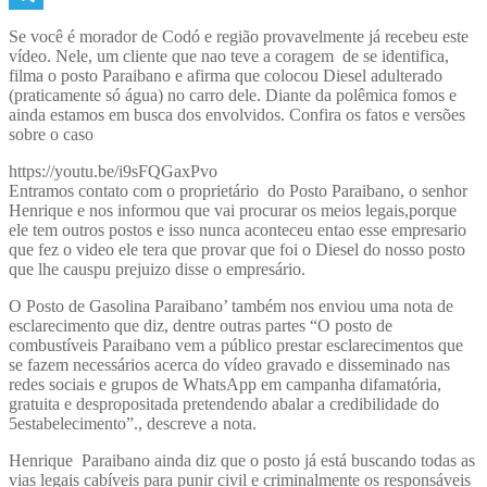
Telegram
Se você é morador de Codó e região provavelmente já recebeu este
vídeo. Nele, um cliente que nao teve a coragem de se identifica,
filma o posto Paraibano e afirma que colocou Diesel adulterado
(praticamente só água) no carro dele. Diante da polêmica fomos e
ainda estamos em busca dos envolvidos. Confira os fatos e versões
sobre o caso
https://youtu.be/i9sFQGaxPvo
Entramos contato com o proprietário do Posto Paraibano, o senhor
Henrique e nos informou que vai procurar os meios legais,porque
ele tem outros postos e isso nunca aconteceu entao esse empresario
que fez o video ele tera que provar que foi o Diesel do nosso posto
que lhe causpu prejuizo disse o empresário.
O Posto de Gasolina Paraibano’ também nos enviou uma nota de
esclarecimento que diz, dentre outras partes “O posto de
combustíveis Paraibano vem a público prestar esclarecimentos que
se fazem necessários acerca do vídeo gravado e disseminado nas
redes sociais e grupos de WhatsApp em campanha difamatória,
gratuita e despropositada pretendendo abalar a credibilidade do
5estabelecimento”., descreve a nota.
Henrique Paraibano ainda diz que o posto já está buscando todas as
vias legais cabíveis para punir civil e criminalmente os responsáveis