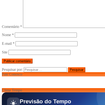
Comentário
*
Nome
*
E-mail
*
Site
Pesquisar por:
Fale Conosco
Clima Tempo
Previsão do Tempo
☀️