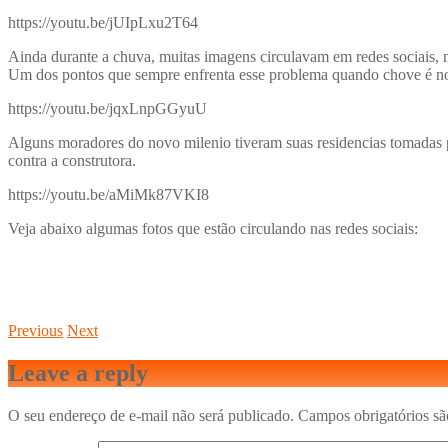
https://youtu.be/jUIpLxu2T64
Ainda durante a chuva, muitas imagens circulavam em redes sociais, 
Um dos pontos que sempre enfrenta esse problema quando chove é no 
https://youtu.be/jqxLnpGGyuU
Alguns moradores do novo milenio tiveram suas residencias tomadas p
contra a construtora.
https://youtu.be/aMiMk87VKI8
Veja abaixo algumas fotos que estão circulando nas redes sociais:
Previous
Next
Leave a reply
O seu endereço de e-mail não será publicado.
Campos obrigatórios s